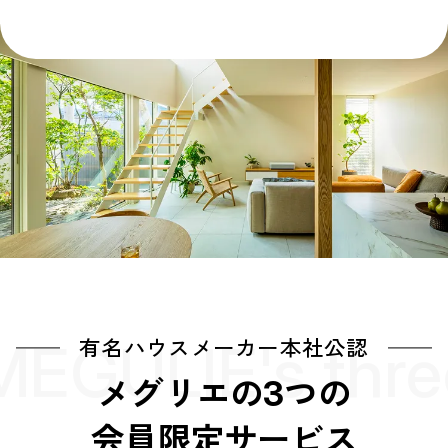
MEGULIE's thre
有名ハウスメーカー本社公認
メグリエの3つの
会員限定サービス