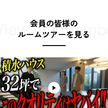
会員の皆様の
View our membe
ルームツアーを見る