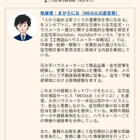
この記事は
約10分
で読めます。
執筆者：まかろにお（MEGULIE運営者）
「人から始める家づくりの重要性を世に広める」
をコンセプトに、中立的な立場から注文住宅・ハ
ウスメーカー選びに関する実践的な情報を発信す
る住宅系YouTuber。YouTubeチャンネル「まかろ
にお【工務店&ハウスメーカー攻略法】」では、
坪単価・総額・間取り・営業担当の選び方など、
住宅検討者の意思決定に直結する内容を解説して
いる。
元大手ハウスメーカーにて商品企画・住宅営業を
経験し、営業では全国No.1を獲得。その後、メガ
バンクにて不動産融資業務に従事し、住宅・不動
産領域における実務経験を有する。
これまでの経験とネットワークをもとに、注文住
宅の相談サービス「MEGULIE（メグリエ）」を運
営。大手ハウスメーカー本社公認のサービスとし
て、各社と連携しながら、住宅検討者が自ら営業
担当を選べる仕組みを提供している。実際の相談
データや建築事例をもとに、ハウスメーカーごと
の特徴や価格帯を分析している。
また、書籍の出版を通じて住宅検討に必要な知識
を体系化し、実務に基づいた情報提供を行ってい