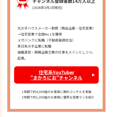
チャンネル登録者数14万人以上
(2026年3月1日現在)
経歴
元大手ハウスメーカー勤務（商品企画・住宅営業）
→住宅営業で全国No.1を獲得
メガバンクに転職（不動産融資担当）
某日系大手企業に転職
組織運営・戦略企画立案の仕事をメインとしつつ、
起業。
住宅系YouTuber
”まかろにお”チャンネル
1年間で約4,000組のお客様に無料コンサルを実施
2年間で約1,000組のお客様に優秀な営業マンを紹介