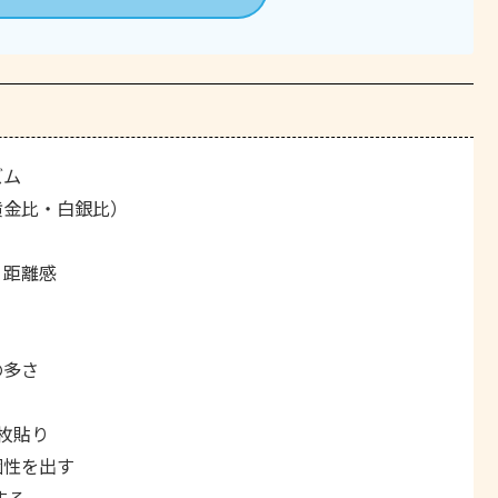
ズム
黄金比・白銀比）
、距離感
の多さ
枚貼り
個性を出す
する