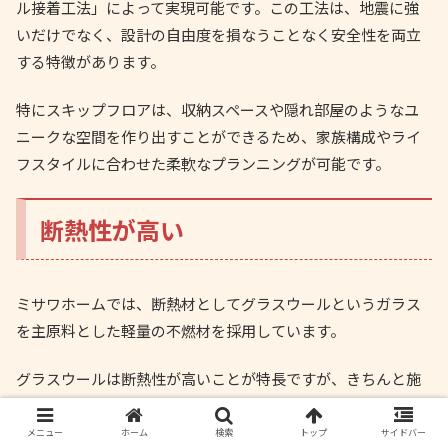
ル接着工法」によって実現可能です。この工法は、地震に強
いだけでなく、設計の自由度を損なうことなく安全性を両立
する特徴があります。
特にスキップフロアは、収納スペースや隠れ部屋のようなユ
ニークな空間を作り出すことができるため、家族構成やライ
フスタイルに合わせた柔軟なプランニングが可能です。
断熱性が高い
ミサワホームでは、断熱材としてグラスウールというガラス
を主原料とした軽量の不燃材を採用しています。
グラスウールは断熱性が高いことが特長ですが、きちんと施
工しなければ本来の断熱性能を発揮できません。現場の作業
員の熟練の技が必要であり、敬遠しているハウスメーカーも
メニュー
ホーム
検索
トップ
サイドバー