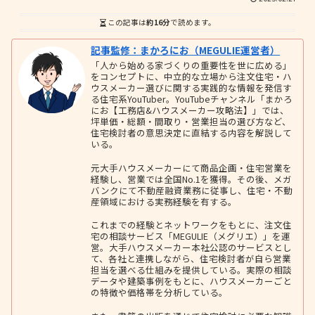
この記事は
約16分
で読めます。
記事監修：まかろにお（MEGULIE運営者）
「人から始める家づくりの重要性を世に広める」
をコンセプトに、中立的な立場から注文住宅・ハ
ウスメーカー選びに関する実践的な情報を発信す
る住宅系YouTuber。YouTubeチャンネル「まかろ
にお【工務店&ハウスメーカー攻略法】」では、
坪単価・総額・間取り・営業担当の選び方など、
住宅検討者の意思決定に直結する内容を解説して
いる。
元大手ハウスメーカーにて商品企画・住宅営業を
経験し、営業では全国No.1を獲得。その後、メガ
バンクにて不動産融資業務に従事し、住宅・不動
産領域における実務経験を有する。
これまでの経験とネットワークをもとに、注文住
宅の相談サービス「MEGULIE（メグリエ）」を運
営。大手ハウスメーカー本社公認のサービスとし
て、各社と連携しながら、住宅検討者が自ら営業
担当を選べる仕組みを提供している。実際の相談
データや建築事例をもとに、ハウスメーカーごと
の特徴や価格帯を分析している。