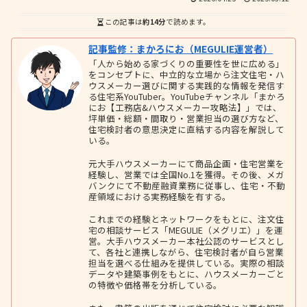
この記事は
約14分
で読めます。
記事監修：まかろにお（MEGULIE運営者）
「人から始める家づくりの重要性を世に広める」
をコンセプトに、中立的な立場から注文住宅・ハ
ウスメーカー選びに関する実践的な情報を発信す
る住宅系YouTuber。YouTubeチャンネル「まかろ
にお【工務店&ハウスメーカー攻略法】」では、
坪単価・総額・間取り・営業担当の選び方など、
住宅検討者の意思決定に直結する内容を解説して
いる。
元大手ハウスメーカーにて商品企画・住宅営業を
経験し、営業では全国No.1を獲得。その後、メガ
バンクにて不動産融資業務に従事し、住宅・不動
産領域における実務経験を有する。
これまでの経験とネットワークをもとに、注文住
宅の相談サービス「MEGULIE（メグリエ）」を運
営。大手ハウスメーカー本社公認のサービスとし
て、各社と連携しながら、住宅検討者が自ら営業
担当を選べる仕組みを提供している。実際の相談
データや建築事例をもとに、ハウスメーカーごと
の特徴や価格帯を分析している。