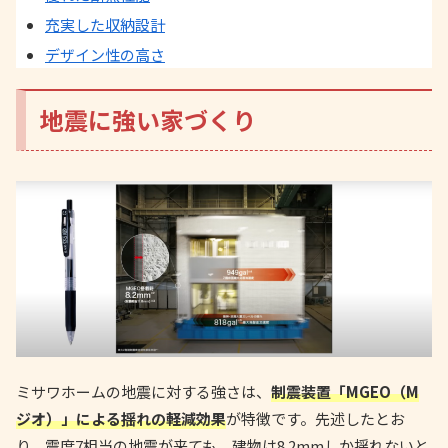
充実した収納設計
デザイン性の高さ
地震に強い家づくり
ミサワホームの地震に対する強さは、
制震装置「MGEO（M
ジオ）」による揺れの軽減効果
が特徴です。先述したとお
り、震度7相当の地震が来ても、建物は8.2mmしか揺れないと