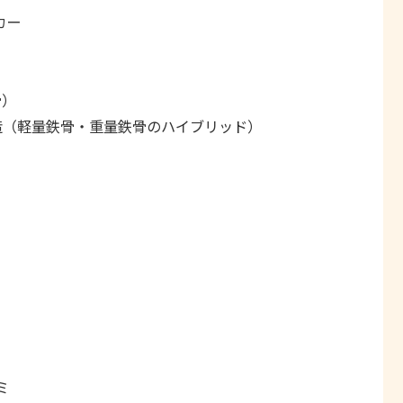
カー
骨）
造（軽量鉄骨・重量鉄骨のハイブリッド）
ミ