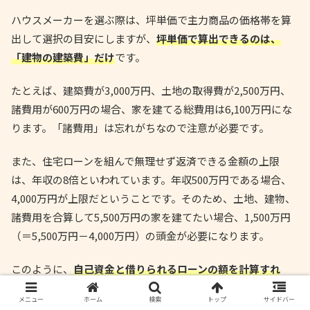
ハウスメーカーを選ぶ際は、坪単価で主力商品の価格帯を算
出して選択の目安にしますが、
坪単価で算出できるのは、
「建物の建築費」だけ
です。
たとえば、建築費が3,000万円、土地の取得費が2,500万円、
諸費用が600万円の場合、家を建てる総費用は6,100万円にな
ります。「諸費用」は忘れがちなので注意が必要です。
また、住宅ローンを組んで無理せず返済できる金額の上限
は、年収の8倍といわれています。年収500万円である場合、
4,000万円が上限だということです。そのため、土地、建物、
諸費用を合算して5,500万円の家を建てたい場合、1,500万円
（＝5,500万円－4,000万円）の頭金が必要になります。
このように、
自己資金と借りられるローンの額を計算すれ
ば、施主が購入できる価格帯の住宅を販売しているハウスメ
メニュー
ホーム
検索
トップ
サイドバー
ーカーをピックアップしやすい
でしょう。