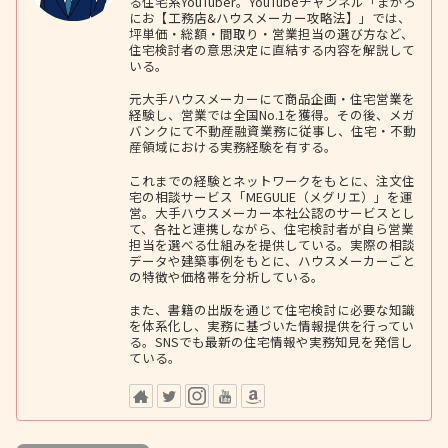
る住宅系YouTuber。YouTubeチャンネル「まかろ
にお【工務店&ハウスメーカー攻略法】」では、
坪単価・総額・間取り・営業担当の選び方など、
住宅検討者の意思決定に直結する内容を解説して
いる。
元大手ハウスメーカーにて商品企画・住宅営業を
経験し、営業では全国No.1を獲得。その後、メガ
バンクにて不動産融資業務に従事し、住宅・不動
産領域における実務経験を有する。
これまでの経験とネットワークをもとに、注文住
宅の相談サービス「MEGULIE（メグリエ）」を運
営。大手ハウスメーカー本社公認のサービスとし
て、各社と連携しながら、住宅検討者が自ら営業
担当を選べる仕組みを提供している。実際の相談
データや建築事例をもとに、ハウスメーカーごと
の特徴や価格帯を分析している。
また、書籍の出版を通じて住宅検討に必要な知識
を体系化し、実務に基づいた情報提供を行ってい
る。SNSでも最新の住宅情報や実務知見を発信し
ている。