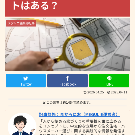
トはある？
メグリエ編集部記事
Twitter
Facebook
LINE
2026.04.25
2025.04.11
この記事は
約14分
で読めます。
記事監修：まかろにお（MEGULIE運営者）
「人から始める家づくりの重要性を世に広める」
をコンセプトに、中立的な立場から注文住宅・ハ
ウスメーカー選びに関する実践的な情報を発信す