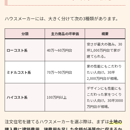
ハウスメーカーには、大きく分けて次の3種類があります。
分類
主力商品の坪単価
概要
安さが最大の強み。30
ローコスト系
40万〜60万円台
坪1,000万円台で家が
建てられる。
家の性能にもこだわり
ミドルコスト系
70万〜90万円台
たい人向け。30坪
2,000万円台が相場。
デザインにも性能にも
こだわった家をつくり
ハイコスト系
100万円以上
たい人向け。30坪3000
万円台が相場。
注文住宅を建てるハウスメーカーを選ぶ際は、まずは
土地の
購入費に建築費用、諸費用を足した金額が予算内に収まるか