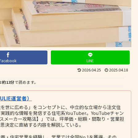
Facebook
LINE
2026.04.25
2025.04.18
は
約13分
で読めます。
LIE運営者）
性を世に広める」をコンセプトに、中立的な立場から注文住
的な情報を発信する住宅系YouTuber。YouTubeチャン
ウスメーカー攻略法】」では、坪単価・総額・間取り・営業担
意思決定に直結する内容を解説している。
画・住宅営業を経験し、営業では全国No.1を獲得。その