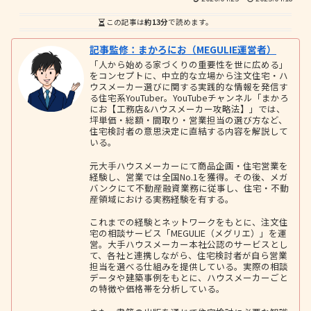
この記事は
約13分
で読めます。
記事監修：まかろにお（MEGULIE運営者）
「人から始める家づくりの重要性を世に広める」
をコンセプトに、中立的な立場から注文住宅・ハ
ウスメーカー選びに関する実践的な情報を発信す
る住宅系YouTuber。YouTubeチャンネル「まかろ
にお【工務店&ハウスメーカー攻略法】」では、
坪単価・総額・間取り・営業担当の選び方など、
住宅検討者の意思決定に直結する内容を解説して
いる。
元大手ハウスメーカーにて商品企画・住宅営業を
経験し、営業では全国No.1を獲得。その後、メガ
バンクにて不動産融資業務に従事し、住宅・不動
産領域における実務経験を有する。
これまでの経験とネットワークをもとに、注文住
宅の相談サービス「MEGULIE（メグリエ）」を運
営。大手ハウスメーカー本社公認のサービスとし
て、各社と連携しながら、住宅検討者が自ら営業
担当を選べる仕組みを提供している。実際の相談
データや建築事例をもとに、ハウスメーカーごと
の特徴や価格帯を分析している。