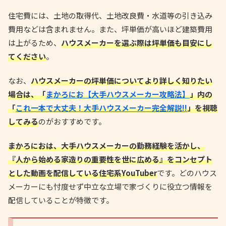
住宅費には、土地の取得代、土地改良費・水道等の引き込み
費用などは含まれません。また、坪単価が高いほど建築費用
は上がるため、
ハウスメーカーを選ぶ際は坪単価も目安にし
てください
。
なお、
ハウスメーカーの坪単価についてより詳しく知りたい
場合は、「
まかろにお【大手ハウスメーカー攻略法】
」内の
「
これ一本で大丈夫！大手ハウスメーカー完全解説!!
」を視聴
してみる
のがおすすめです。
まかろにおは、大手ハウスメーカーの勤務経験を活かし、
『人から始める家造りの重要性を世に広める』をコンセプト
とした動画を配信している住宅系YouTuber
です。どのハウス
メーカーにも忖度せず中立な立場で家づくりに役立つ情報を
配信していることが特徴です。