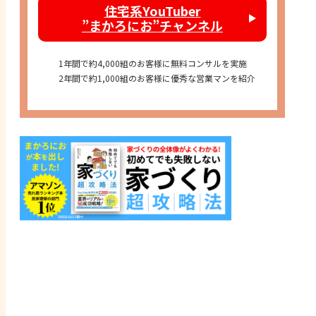
住宅系YouTuber
”まかろにお”チャンネル
1年間で約4,000組のお客様に無料コンサルを実施
2年間で約1,000組のお客様に優秀な営業マンを紹介