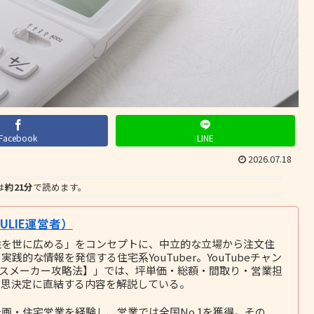
Facebook
LINE
2026.07.18
は
約21分
で読めます。
LIE運営者）
性を世に広める」をコンセプトに、中立的な立場から注文住
的な情報を発信する住宅系YouTuber。YouTubeチャン
ウスメーカー攻略法】」では、坪単価・総額・間取り・営業担
意思決定に直結する内容を解説している。
画・住宅営業を経験し、営業では全国No.1を獲得。その