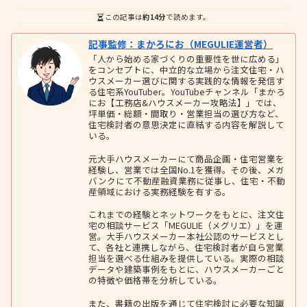
この記事は
約14分
で読めます。
記事監修：まかろにお（MEGULIE運営者）
「人から始める家づくりの重要性を世に広める」
をコンセプトに、中立的な立場から注文住宅・ハ
ウスメーカー選びに関する実践的な情報を発信す
る住宅系YouTuber。YouTubeチャンネル「まかろ
にお【工務店&ハウスメーカー攻略法】」では、
坪単価・総額・間取り・営業担当の選び方など、
住宅検討者の意思決定に直結する内容を解説して
いる。
元大手ハウスメーカーにて商品企画・住宅営業を
経験し、営業では全国No.1を獲得。その後、メガ
バンクにて不動産融資業務に従事し、住宅・不動
産領域における実務経験を有する。
これまでの経験とネットワークをもとに、注文住
宅の相談サービス「MEGULIE（メグリエ）」を運
営。大手ハウスメーカー本社公認のサービスとし
て、各社と連携しながら、住宅検討者が自ら営業
担当を選べる仕組みを提供している。実際の相談
データや建築事例をもとに、ハウスメーカーごと
の特徴や価格帯を分析している。
また、書籍の出版を通じて住宅検討に必要な知識