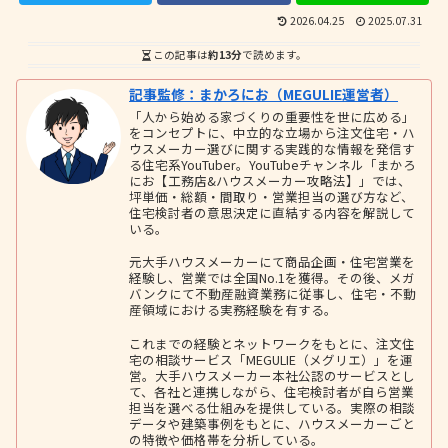
2026.04.25
2025.07.31
この記事は
約13分
で読めます。
記事監修：まかろにお（MEGULIE運営者）
「人から始める家づくりの重要性を世に広める」
をコンセプトに、中立的な立場から注文住宅・ハ
ウスメーカー選びに関する実践的な情報を発信す
る住宅系YouTuber。YouTubeチャンネル「まかろ
にお【工務店&ハウスメーカー攻略法】」では、
坪単価・総額・間取り・営業担当の選び方など、
住宅検討者の意思決定に直結する内容を解説して
いる。
元大手ハウスメーカーにて商品企画・住宅営業を
経験し、営業では全国No.1を獲得。その後、メガ
バンクにて不動産融資業務に従事し、住宅・不動
産領域における実務経験を有する。
これまでの経験とネットワークをもとに、注文住
宅の相談サービス「MEGULIE（メグリエ）」を運
営。大手ハウスメーカー本社公認のサービスとし
て、各社と連携しながら、住宅検討者が自ら営業
担当を選べる仕組みを提供している。実際の相談
データや建築事例をもとに、ハウスメーカーごと
の特徴や価格帯を分析している。