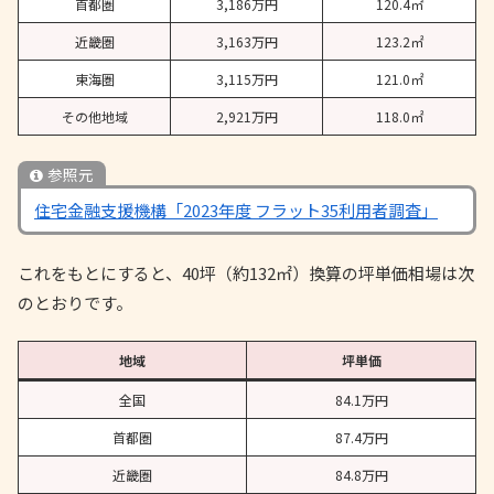
首都圏
3,186万円
120.4㎡
近畿圏
3,163万円
123.2㎡
東海圏
3,115万円
121.0㎡
その他地域
2,921万円
118.0㎡
参照元
住宅金融支援機構「2023年度 フラット35利用者調査」
これをもとにすると、40坪（約132㎡）換算の坪単価相場は次
のとおりです。
地域
坪単価
全国
84.1万円
首都圏
87.4万円
近畿圏
84.8万円