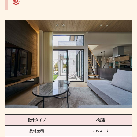
感
物件タイプ
2階建
敷地面積
235.41㎡