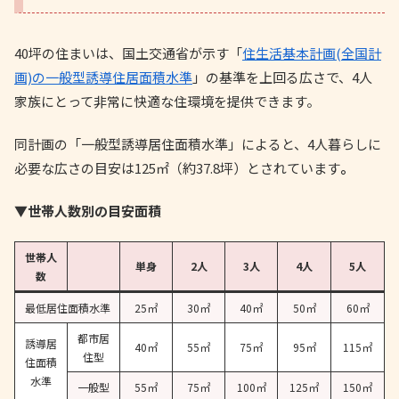
40坪の住まいは、国土交通省が示す「
住生活基本計画(全国計
画)の一般型誘導住居面積水準
」の基準を上回る広さで、4人
家族にとって非常に快適な住環境を提供できます。
同計画の「一般型誘導居住面積水準」によると、4人暮らしに
必要な広さの目安は125㎡（約37.8坪）とされています
。
▼世帯人数別の目安面積
世帯人
単身
2人
3人
4人
5人
数
最低居住面積水準
25㎡
30㎡
40㎡
50㎡
60㎡
都市居
誘導居
40㎡
55㎡
75㎡
95㎡
115㎡
住型
住面積
水準
一般型
55㎡
75㎡
100㎡
125㎡
150㎡