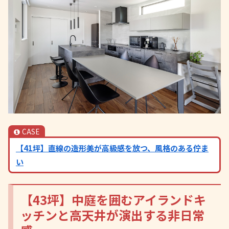
CASE
【41坪】直線の造形美が高級感を放つ、風格のある佇ま
い
【43坪】中庭を囲むアイランドキ
ッチンと高天井が演出する非日常