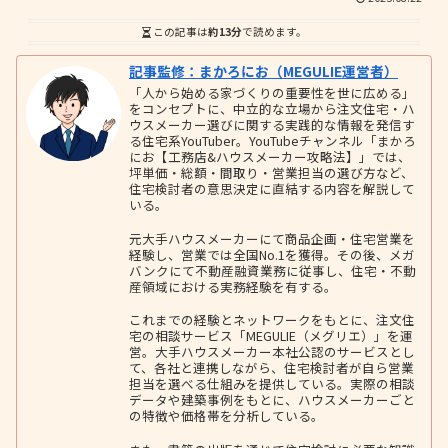
この記事は
約13分
で読めます。
記事監修：まかろにお（MEGULIE運営者）
「人から始める家づくりの重要性を世に広める」
をコンセプトに、中立的な立場から注文住宅・ハ
ウスメーカー選びに関する実践的な情報を発信す
る住宅系YouTuber。YouTubeチャンネル「まかろ
にお【工務店&ハウスメーカー攻略法】」では、
坪単価・総額・間取り・営業担当の選び方など、
住宅検討者の意思決定に直結する内容を解説して
いる。
元大手ハウスメーカーにて商品企画・住宅営業を
経験し、営業では全国No.1を獲得。その後、メガ
バンクにて不動産融資業務に従事し、住宅・不動
産領域における実務経験を有する。
これまでの経験とネットワークをもとに、注文住
宅の相談サービス「MEGULIE（メグリエ）」を運
営。大手ハウスメーカー本社公認のサービスとし
て、各社と連携しながら、住宅検討者が自ら営業
担当を選べる仕組みを提供している。実際の相談
データや建築事例をもとに、ハウスメーカーごと
の特徴や価格帯を分析している。