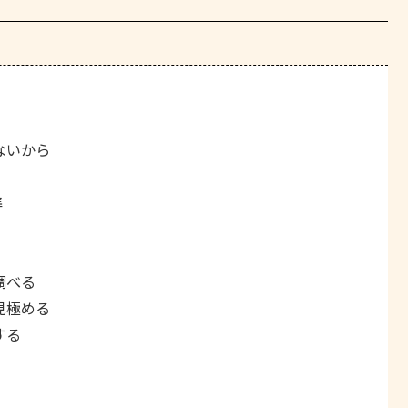
ないから
準
調べる
見極める
する