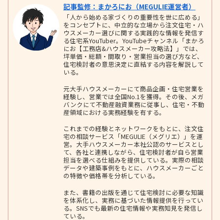
記事監修：まかろにお（MEGULIE運営者）
「人から始める家づくりの重要性を世に広める」
をコンセプトに、中立的な立場から注文住宅・ハ
ウスメーカー選びに関する実践的な情報を発信す
る住宅系YouTuber。YouTubeチャンネル「まかろ
にお【工務店&ハウスメーカー攻略法】」では、
坪単価・総額・間取り・営業担当の選び方など、
住宅検討者の意思決定に直結する内容を解説して
いる。
元大手ハウスメーカーにて商品企画・住宅営業を
経験し、営業では全国No.1を獲得。その後、メガ
バンクにて不動産融資業務に従事し、住宅・不動
産領域における実務経験を有する。
これまでの経験とネットワークをもとに、注文住
宅の相談サービス「MEGULIE（メグリエ）」を運
営。大手ハウスメーカー本社公認のサービスとし
て、各社と連携しながら、住宅検討者が自ら営業
担当を選べる仕組みを提供している。実際の相談
データや建築事例をもとに、ハウスメーカーごと
の特徴や価格帯を分析している。
また、書籍の出版を通じて住宅検討に必要な知識
を体系化し、実務に基づいた情報提供を行ってい
る。SNSでも最新の住宅情報や実務知見を発信し
ている。