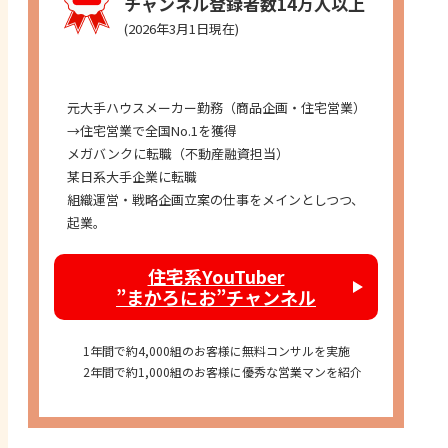
チャンネル登録者数14万人以上
(2026年3月1日現在)
経歴
元大手ハウスメーカー勤務（商品企画・住宅営業）
→住宅営業で全国No.1を獲得
メガバンクに転職（不動産融資担当）
某日系大手企業に転職
組織運営・戦略企画立案の仕事をメインとしつつ、
起業。
住宅系YouTuber
”まかろにお”チャンネル
1年間で約4,000組のお客様に無料コンサルを実施
2年間で約1,000組のお客様に優秀な営業マンを紹介