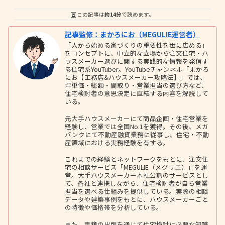
この記事は
約14分
で読めます。
記事監修：まかろにお（MEGULIE運営者）
「人から始める家づくりの重要性を世に広める」
をコンセプトに、中立的な立場から注文住宅・ハ
ウスメーカー選びに関する実践的な情報を発信す
る住宅系YouTuber。YouTubeチャンネル「まかろ
にお【工務店&ハウスメーカー攻略法】」では、
坪単価・総額・間取り・営業担当の選び方など、
住宅検討者の意思決定に直結する内容を解説して
いる。
元大手ハウスメーカーにて商品企画・住宅営業を
経験し、営業では全国No.1を獲得。その後、メガ
バンクにて不動産融資業務に従事し、住宅・不動
産領域における実務経験を有する。
これまでの経験とネットワークをもとに、注文住
宅の相談サービス「MEGULIE（メグリエ）」を運
営。大手ハウスメーカー本社公認のサービスとし
て、各社と連携しながら、住宅検討者が自ら営業
担当を選べる仕組みを提供している。実際の相談
データや建築事例をもとに、ハウスメーカーごと
の特徴や価格帯を分析している。
また、書籍の出版を通じて住宅検討に必要な知識