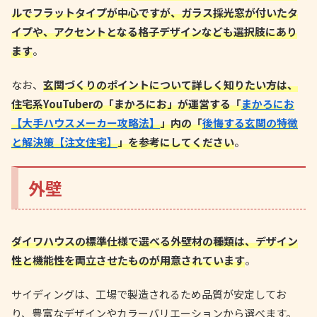
ルでフラットタイプが中心ですが、ガラス採光窓が付いたタ
イプや、アクセントとなる格子デザインなども選択肢にあり
ます
。
なお、
玄関づくりのポイントについて詳しく知りたい方は、
住宅系YouTuberの「まかろにお」が運営する「
まかろにお
【大手ハウスメーカー攻略法】
」内の「
後悔する玄関の特徴
と解決策【注文住宅】
」を参考にしてください
。
外壁
ダイワハウスの標準仕様で選べる外壁材の種類は、デザイン
性と機能性を両立させたものが用意されています
。
サイディングは、工場で製造されるため品質が安定してお
り、豊富なデザインやカラーバリエーションから選べます。