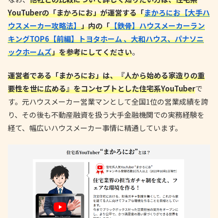
YouTuberの「まかろにお」が運営する「
まかろにお【大手ハ
ウスメーカー攻略法】
」内の「
【鉄骨】ハウスメーカーラン
キングTOP6【前編】トヨタホーム 、大和ハウス、パナソニ
ックホームズ
」を参考にしてください
。
運営者である「まかろにお」は、『人から始める家造りの重
要性を世に広める』をコンセプトとした住宅系YouTuber
で
す。元ハウスメーカー営業マンとして全国1位の営業成績を誇
り、その後も不動産融資を扱う大手金融機関での実務経験を
経て、幅広いハウスメーカー事情に精通しています。