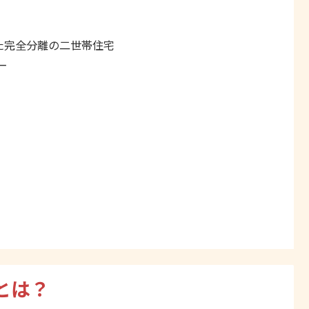
した完全分離の二世帯住宅
ー
とは？