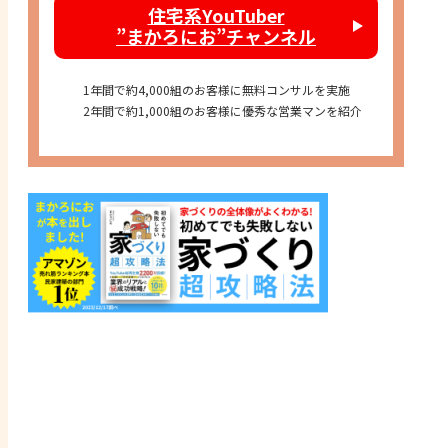
住宅系YouTuber
”まかろにお”チャンネル
1年間で約4,000組のお客様に無料コンサルを実施
2年間で約1,000組のお客様に優秀な営業マンを紹介