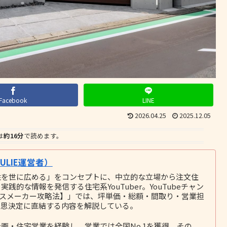
Facebook
LINE
2026.04.25
2025.12.05
は
約16分
で読めます。
LIE運営者）
性を世に広める」をコンセプトに、中立的な立場から注文住
的な情報を発信する住宅系YouTuber。YouTubeチャン
ウスメーカー攻略法】」では、坪単価・総額・間取り・営業担
意思決定に直結する内容を解説している。
画・住宅営業を経験し、営業では全国No.1を獲得。その