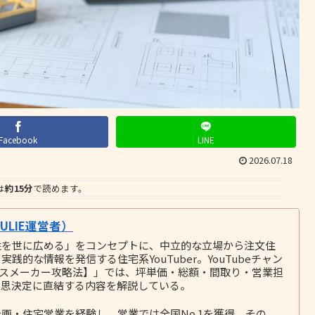
Facebook
LINE
2026.07.18
は
約15分
で読めます。
LIE運営者）
性を世に広める」をコンセプトに、中立的な立場から注文住
的な情報を発信する住宅系YouTuber。YouTubeチャン
ウスメーカー攻略法】」では、坪単価・総額・間取り・営業担
意思決定に直結する内容を解説している。
画・住宅営業を経験し、営業では全国No.1を獲得。その