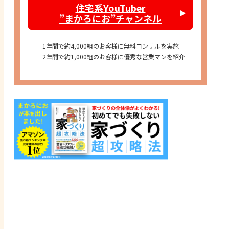
住宅系YouTuber
”まかろにお”チャンネル
1年間で約4,000組のお客様に無料コンサルを実施
2年間で約1,000組のお客様に優秀な営業マンを紹介