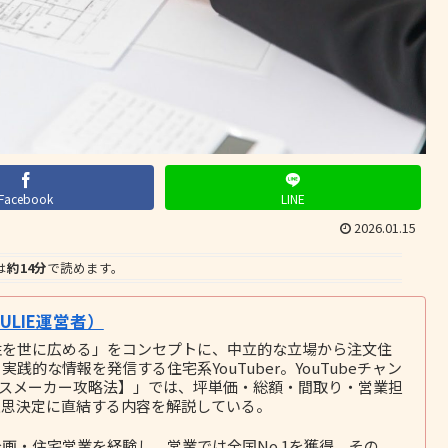
Facebook
LINE
2026.01.15
は
約14分
で読めます。
LIE運営者）
性を世に広める」をコンセプトに、中立的な立場から注文住
的な情報を発信する住宅系YouTuber。YouTubeチャン
ウスメーカー攻略法】」では、坪単価・総額・間取り・営業担
意思決定に直結する内容を解説している。
画・住宅営業を経験し、営業では全国No.1を獲得。その