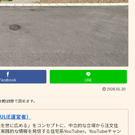
Facebook
LINE
2026.01.20
は
約15分
で読めます。
LIE運営者）
性を世に広める」をコンセプトに、中立的な立場から注文住
的な情報を発信する住宅系YouTuber。YouTubeチャン