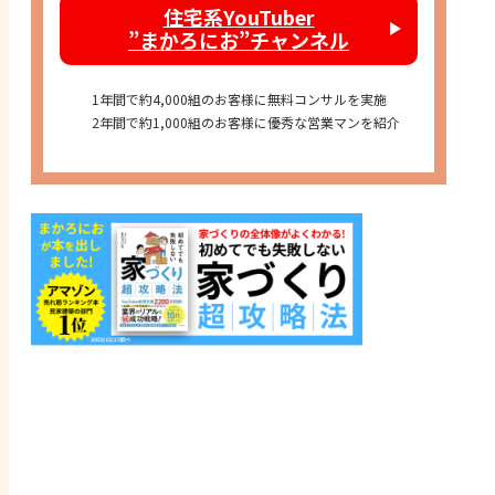
住宅系YouTuber
”まかろにお”チャンネル
1年間で約4,000組のお客様に無料コンサルを実施
2年間で約1,000組のお客様に優秀な営業マンを紹介