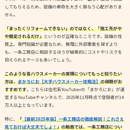
してもらえるため、設備の寿命を大きく損なう心配がありま
せん。
「まったくリフォームできない」のではなく、「施工先がや
や限定されるだけ」
というのが正確なところです。設備の性
質上、専門知識が必要なため、無理に外部業者を探すより
も、一条工務店に相談するほうが結果的にコストやリスクを
抑えられるケースも多いでしょう。
このような各ハウスメーカーの実情についてもっと知りたい
方は、
まかろにお【大手ハウスメーカー攻略法】
の視聴がお
すすめです
。こちらは住宅系YouTuberの「まかろにお」が運
営するYouTubeチャンネルで、2025年11月時点で登録者が14
万人以上となっています。
特に、
「
【最新2025年版】一条工務店の徹底解説！これさえ
見ておけば大丈夫でしょ！
」の動画では、一条工務店につい