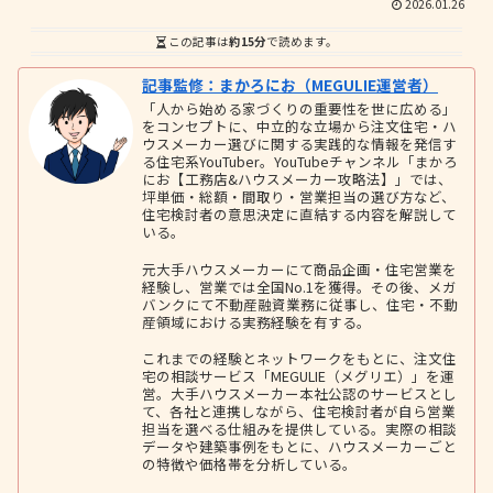
2026.01.26
この記事は
約15分
で読めます。
記事監修：まかろにお（MEGULIE運営者）
「人から始める家づくりの重要性を世に広める」
をコンセプトに、中立的な立場から注文住宅・ハ
ウスメーカー選びに関する実践的な情報を発信す
る住宅系YouTuber。YouTubeチャンネル「まかろ
にお【工務店&ハウスメーカー攻略法】」では、
坪単価・総額・間取り・営業担当の選び方など、
住宅検討者の意思決定に直結する内容を解説して
いる。
元大手ハウスメーカーにて商品企画・住宅営業を
経験し、営業では全国No.1を獲得。その後、メガ
バンクにて不動産融資業務に従事し、住宅・不動
産領域における実務経験を有する。
これまでの経験とネットワークをもとに、注文住
宅の相談サービス「MEGULIE（メグリエ）」を運
営。大手ハウスメーカー本社公認のサービスとし
て、各社と連携しながら、住宅検討者が自ら営業
担当を選べる仕組みを提供している。実際の相談
データや建築事例をもとに、ハウスメーカーごと
の特徴や価格帯を分析している。