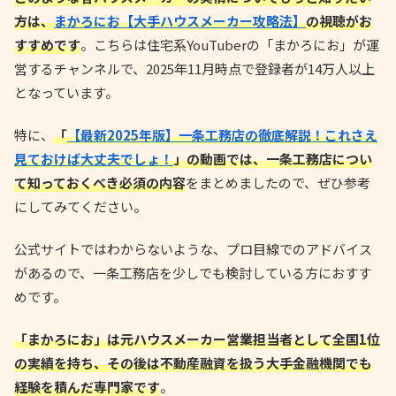
方は、
まかろにお【大手ハウスメーカー攻略法】
の視聴がお
すすめです
。こちらは住宅系YouTuberの「まかろにお」が運
営するチャンネルで、2025年11月時点で登録者が14万人以上
となっています。
特に、
「
【最新2025年版】一条工務店の徹底解説！これさえ
見ておけば大丈夫でしょ！
」の動画では、一条工務店につい
て知っておくべき必須の内容
をまとめましたので、ぜひ参考
にしてみてください。
公式サイトではわからないような、プロ目線でのアドバイス
があるので、一条工務店を少しでも検討している方におすす
めです。
「まかろにお」は元ハウスメーカー営業担当者として全国1位
の実績を持ち、その後は不動産融資を扱う大手金融機関でも
経験を積んだ専門家です
。