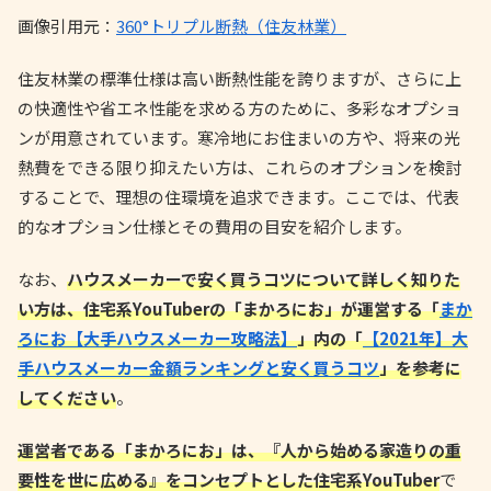
画像引用元：
360°トリプル断熱（住友林業）
住友林業の標準仕様は高い断熱性能を誇りますが、さらに上
の快適性や省エネ性能を求める方のために、多彩なオプショ
ンが用意されています。寒冷地にお住まいの方や、将来の光
熱費をできる限り抑えたい方は、これらのオプションを検討
することで、理想の住環境を追求できます。ここでは、代表
的なオプション仕様とその費用の目安を紹介します。
なお、
ハウスメーカーで安く買うコツについて詳しく知りた
い方は、住宅系YouTuberの「まかろにお」が運営する「
まか
ろにお【大手ハウスメーカー攻略法】
」内の「
【2021年】大
手ハウスメーカー金額ランキングと安く買うコツ
」を参考に
してください
。
運営者である「まかろにお」は、『人から始める家造りの重
要性を世に広める』をコンセプトとした住宅系YouTuber
で