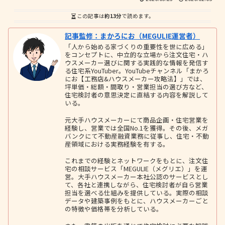
この記事は
約13分
で読めます。
記事監修：まかろにお（MEGULIE運営者）
「人から始める家づくりの重要性を世に広める」
をコンセプトに、中立的な立場から注文住宅・ハ
ウスメーカー選びに関する実践的な情報を発信す
る住宅系YouTuber。YouTubeチャンネル「まかろ
にお【工務店&ハウスメーカー攻略法】」では、
坪単価・総額・間取り・営業担当の選び方など、
住宅検討者の意思決定に直結する内容を解説して
いる。
元大手ハウスメーカーにて商品企画・住宅営業を
経験し、営業では全国No.1を獲得。その後、メガ
バンクにて不動産融資業務に従事し、住宅・不動
産領域における実務経験を有する。
これまでの経験とネットワークをもとに、注文住
宅の相談サービス「MEGULIE（メグリエ）」を運
営。大手ハウスメーカー本社公認のサービスとし
て、各社と連携しながら、住宅検討者が自ら営業
担当を選べる仕組みを提供している。実際の相談
データや建築事例をもとに、ハウスメーカーごと
の特徴や価格帯を分析している。