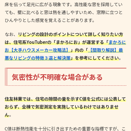
床を伝って足元に広がる現象です。高性能な窓を採用してい
ても、壁に比べると窓は熱を通しやすいため、窓際に立つと
ひんやりとした感覚を覚えることがあります。
なお、
リビングの設計のポイントについて詳しく知りたい方
は、住宅系YouTuberの「まかろにお」が運営する「
まかろに
お【大手ハウスメーカー攻略法】
」内の「
【間取り解説】最
悪なリビングの特徴３選と解決策
」を参考にしてください
。
気密性が不明確な場合がある
住友林業では、住宅の隙間の量を示すC値を公式には公表して
おらず、全棟で気密測定を実施しているわけではありませ
ん
。
C値は断熱性能を十分に引き出すための重要な指標ですが、こ