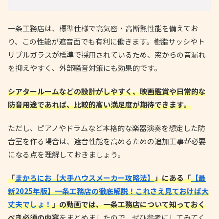
一条工務店は、標準仕様で高気密・高断熱性能を備えてお
り、この性能が遮音面でも有利に働きます。樹脂サッシやト
リプルガラスが標準で採用されているため、窓からの音漏れ
を抑えやすく、外部騒音対策にも効果的です。
シアタールームなどの設計がしやすく、映画鑑賞や日常的な
防音用途であれば、比較的高い満足度が期待できます。
ただし、ピアノやドラムなど本格的な楽器演奏を想定した防
音室を作る場合は、遮音性能を高めるための追加工事が必要
になる点を理解しておきましょう。
「
まかろにお【大手ハウスメーカー攻略法】
」にある「
【最
新2025年版】一条工務店の徹底解説！これさえ見ておけば大
丈夫でしょ！
」の動画では、一条工務店について知っておく
べき必須の内容
をまとめましたので、ぜひ参考にしてみてく