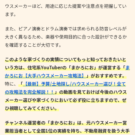
ウスメーカーほど、用途に応じた提案や注意点を把握してい
ます。
また、ピアノ演奏とドラム演奏では求められる防音レベルが
大きく異なるため、楽器や使用目的に合った設計ができるか
を確認することが大切です。
このような家づくりの実情についてもっと知っておきたいと
いう方は、住宅系YouTuberの「まかろにお」が運営する「
ま
かろにお【大手ハウスメーカー攻略法】
」がおすすめです。
特に、
「
【最新】予算/土地探し/ハウスメーカー選び！全て
の攻略法を完全解説！！
」の動画を見ておけば今後のハウス
メーカー選びや家づくりにおいて必ず役に立ちますので、ぜ
ひ視聴してみてください。
チャンネル運営者の「まかろにお」は、元ハウスメーカー営
業担当者として全国1位の実績を持ち、不動産融資を扱う大手