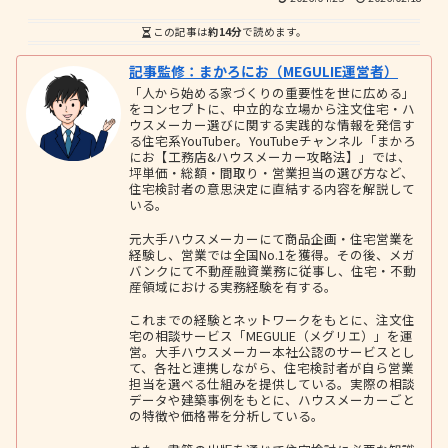
この記事は
約14分
で読めます。
記事監修：まかろにお（MEGULIE運営者）
「人から始める家づくりの重要性を世に広める」
をコンセプトに、中立的な立場から注文住宅・ハ
ウスメーカー選びに関する実践的な情報を発信す
る住宅系YouTuber。YouTubeチャンネル「まかろ
にお【工務店&ハウスメーカー攻略法】」では、
坪単価・総額・間取り・営業担当の選び方など、
住宅検討者の意思決定に直結する内容を解説して
いる。
元大手ハウスメーカーにて商品企画・住宅営業を
経験し、営業では全国No.1を獲得。その後、メガ
バンクにて不動産融資業務に従事し、住宅・不動
産領域における実務経験を有する。
これまでの経験とネットワークをもとに、注文住
宅の相談サービス「MEGULIE（メグリエ）」を運
営。大手ハウスメーカー本社公認のサービスとし
て、各社と連携しながら、住宅検討者が自ら営業
担当を選べる仕組みを提供している。実際の相談
データや建築事例をもとに、ハウスメーカーごと
の特徴や価格帯を分析している。