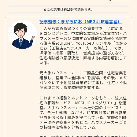
この記事は
約13分
で読めます。
記事監修：まかろにお（MEGULIE運営者）
「人から始める家づくりの重要性を世に広める」
をコンセプトに、中立的な立場から注文住宅・ハ
ウスメーカー選びに関する実践的な情報を発信す
る住宅系YouTuber。YouTubeチャンネル「まかろ
にお【工務店&ハウスメーカー攻略法】」では、
坪単価・総額・間取り・営業担当の選び方など、
住宅検討者の意思決定に直結する内容を解説して
いる。
元大手ハウスメーカーにて商品企画・住宅営業を
経験し、営業では全国No.1を獲得。その後、メガ
バンクにて不動産融資業務に従事し、住宅・不動
産領域における実務経験を有する。
これまでの経験とネットワークをもとに、注文住
宅の相談サービス「MEGULIE（メグリエ）」を運
営。大手ハウスメーカー本社公認のサービスとし
て、各社と連携しながら、住宅検討者が自ら営業
担当を選べる仕組みを提供している。実際の相談
データや建築事例をもとに、ハウスメーカーごと
の特徴や価格帯を分析している。