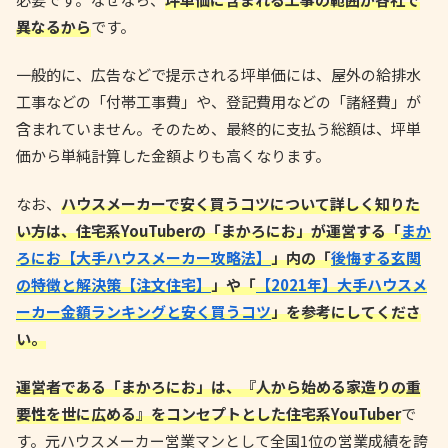
異なるから
です。
一般的に、広告などで提示される坪単価には、屋外の給排水
工事などの「付帯工事費」や、登記費用などの「諸経費」が
含まれていません。そのため、最終的に支払う総額は、坪単
価から単純計算した金額よりも高くなります。
なお、
ハウスメーカーで安く買うコツについて詳しく知りた
い方は、住宅系YouTuberの「まかろにお」が運営する「
まか
ろにお【大手ハウスメーカー攻略法】
」内の「
後悔する玄関
の特徴と解決策【注文住宅】
」や「
【2021年】大手ハウスメ
ーカー金額ランキングと安く買うコツ
」を参考にしてくださ
い。
運営者である「まかろにお」は、『人から始める家造りの重
要性を世に広める』をコンセプトとした住宅系YouTuber
で
す。元ハウスメーカー営業マンとして全国1位の営業成績を誇