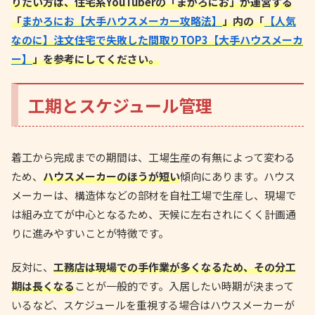
りたい方は、住宅系YouTuberの「まかろにお」が運営する
「
まかろにお【大手ハウスメーカー攻略法】
」内の「
【人気
なのに】注文住宅で失敗した間取りTOP3【大手ハウスメーカ
ー】
」を参考にしてください。
工期とスケジュール管理
着工から完成までの期間は、工場生産の有無によって変わる
ため、
ハウスメーカーのほうが短い
傾向にあります。ハウス
メーカーは、構造体などの部材を自社工場で生産し、現場で
は組み立てが中心となるため、天候に左右されにくく計画通
りに進みやすいことが特徴です。
反対に、
工務店は現場での手作業が多くなるため、その分工
期は長くなる
ことが一般的です。入居したい時期が決まって
いるなど、スケジュールを重視する場合はハウスメーカーが