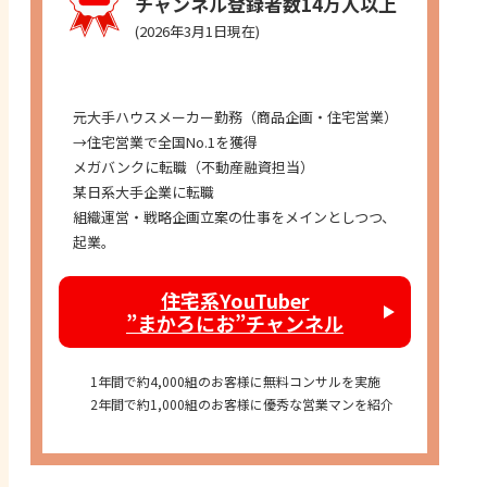
チャンネル登録者数14万人以上
(2026年3月1日現在)
経歴
元大手ハウスメーカー勤務（商品企画・住宅営業）
→住宅営業で全国No.1を獲得
メガバンクに転職（不動産融資担当）
某日系大手企業に転職
組織運営・戦略企画立案の仕事をメインとしつつ、
起業。
住宅系YouTuber
”まかろにお”チャンネル
1年間で約4,000組のお客様に無料コンサルを実施
2年間で約1,000組のお客様に優秀な営業マンを紹介