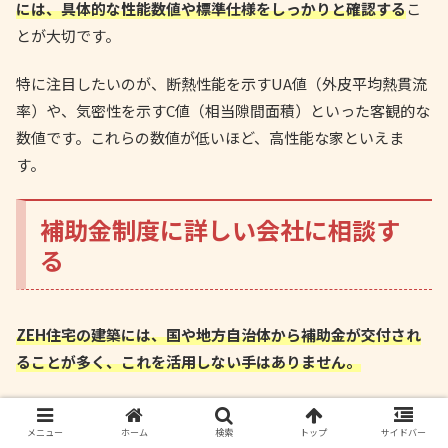
には、具体的な性能数値や標準仕様をしっかりと確認する
こ
とが大切です。
特に注目したいのが、断熱性能を示すUA値（外皮平均熱貫流
率）や、気密性を示すC値（相当隙間面積）といった客観的な
数値です。これらの数値が低いほど、高性能な家といえま
す。
補助金制度に詳しい会社に相談す
る
ZEH住宅の建築には、国や地方自治体から補助金が交付され
ることが多く、これを活用しない手はありません。
しかし、補助金制度は年度ごとに内容が変わり、申請手続き
も複雑なため、個人ですべてを把握することは困難です。だ
メニュー
ホーム
検索
トップ
サイドバー