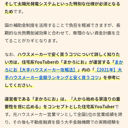
そして太陽光発電システムといった特別な仕様が必須となる
ため
です。
国の補助金制度を活用することで負担を軽減できますが、長
期的な光熱費削減効果と合わせて、無理のない資金計画を立
てることがカギとなります。
なお、
ハウスメーカーで安く買うコツについて詳しく知りた
い方は、住宅系YouTuberの「まかろにお」が運営する「
まか
ろにお【大手ハウスメーカー攻略法】
」内の「
【2021年】大
手ハウスメーカー金額ランキングと安く買うコツ
」を参考に
してください。
運営者である「まかろにお」は、『人から始める家造りの重
要性を世に広める』をコンセプトとした住宅系YouTuber
で
す。元ハウスメーカー営業マンとして全国1位の営業成績を誇
り、その後も不動産融資を扱う大手金融機関での実務経験を