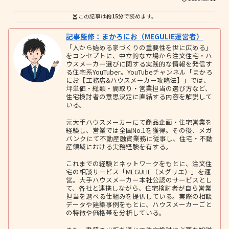
この記事は
約15分
で読めます。
記事監修：まかろにお（MEGULIE運営者）
「人から始める家づくりの重要性を世に広める」
をコンセプトに、中立的な立場から注文住宅・ハ
ウスメーカー選びに関する実践的な情報を発信す
る住宅系YouTuber。YouTubeチャンネル「まかろ
にお【工務店&ハウスメーカー攻略法】」では、
坪単価・総額・間取り・営業担当の選び方など、
住宅検討者の意思決定に直結する内容を解説して
いる。
元大手ハウスメーカーにて商品企画・住宅営業を
経験し、営業では全国No.1を獲得。その後、メガ
バンクにて不動産融資業務に従事し、住宅・不動
産領域における実務経験を有する。
これまでの経験とネットワークをもとに、注文住
宅の相談サービス「MEGULIE（メグリエ）」を運
営。大手ハウスメーカー本社公認のサービスとし
て、各社と連携しながら、住宅検討者が自ら営業
担当を選べる仕組みを提供している。実際の相談
データや建築事例をもとに、ハウスメーカーごと
の特徴や価格帯を分析している。