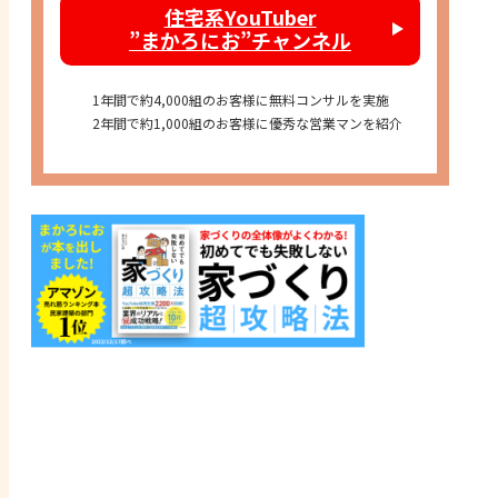
住宅系YouTuber
”まかろにお”チャンネル
1年間で約4,000組のお客様に無料コンサルを実施
2年間で約1,000組のお客様に優秀な営業マンを紹介