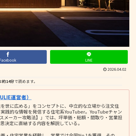
Facebook
LINE
2026.04.02
は
約14分
で読めます。
LIE運営者）
性を世に広める」をコンセプトに、中立的な立場から注文住
的な情報を発信する住宅系YouTuber。YouTubeチャン
ウスメーカー攻略法】」では、坪単価・総額・間取り・営業担
意思決定に直結する内容を解説している。
画・住宅営業を経験し、営業では全国No.1を獲得。その