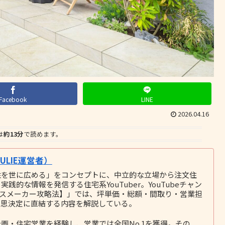
Facebook
LINE
2026.04.16
は
約13分
で読めます。
LIE運営者）
性を世に広める」をコンセプトに、中立的な立場から注文住
的な情報を発信する住宅系YouTuber。YouTubeチャン
ウスメーカー攻略法】」では、坪単価・総額・間取り・営業担
意思決定に直結する内容を解説している。
画・住宅営業を経験し、営業では全国No.1を獲得。その