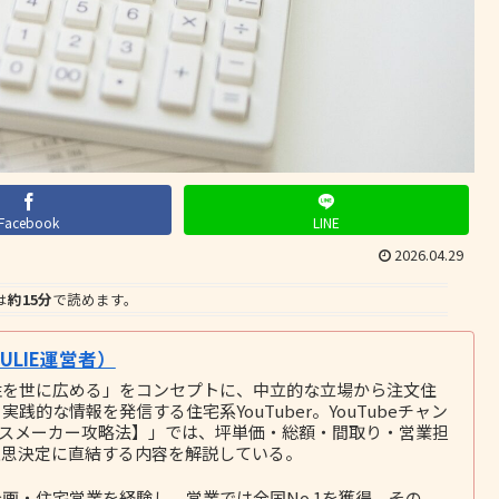
Facebook
LINE
2026.04.29
は
約15分
で読めます。
LIE運営者）
性を世に広める」をコンセプトに、中立的な立場から注文住
的な情報を発信する住宅系YouTuber。YouTubeチャン
ウスメーカー攻略法】」では、坪単価・総額・間取り・営業担
意思決定に直結する内容を解説している。
画・住宅営業を経験し、営業では全国No.1を獲得。その