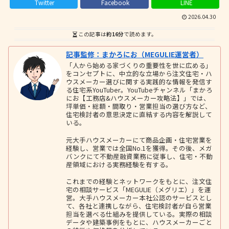
Twitter
Facebook
LINE
2026.04.30
この記事は
約16分
で読めます。
記事監修：まかろにお（MEGULIE運営者）
「人から始める家づくりの重要性を世に広める」
をコンセプトに、中立的な立場から注文住宅・ハ
ウスメーカー選びに関する実践的な情報を発信す
る住宅系YouTuber。YouTubeチャンネル「まかろ
にお【工務店&ハウスメーカー攻略法】」では、
坪単価・総額・間取り・営業担当の選び方など、
住宅検討者の意思決定に直結する内容を解説して
いる。
元大手ハウスメーカーにて商品企画・住宅営業を
経験し、営業では全国No.1を獲得。その後、メガ
バンクにて不動産融資業務に従事し、住宅・不動
産領域における実務経験を有する。
これまでの経験とネットワークをもとに、注文住
宅の相談サービス「MEGULIE（メグリエ）」を運
営。大手ハウスメーカー本社公認のサービスとし
て、各社と連携しながら、住宅検討者が自ら営業
担当を選べる仕組みを提供している。実際の相談
データや建築事例をもとに、ハウスメーカーごと