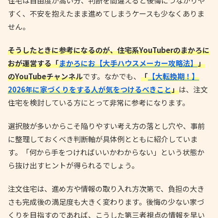
住宅は自由度が高い分、判断を間違えると後悔につながりや
すく、不安を抱えたまま進めてしまうケースも少なくありま
せん。
そうしたときに参考になるのが、住宅系YouTuberのまかろに
おが運営する「
まかろにお【大手ハウスメーカー攻略法】
」
のYouTubeチャンネル
です。なかでも、
「
【大転換期！】
2026年に家づくりをする人が気をつけるべきこと
」
は、注文
住宅を検討している方にとって非常に参考になります。
選択肢が多いからこそ陥りやすい考え方の落とし穴や、事前
に整理しておくべき判断軸が具体例とともに紹介していま
す。「何から手をつければいいかわからない」という状態か
ら抜け出すヒントが得られるでしょう。
注文住宅は、進め方や情報の取り入れ方次第で、負担の大き
さも完成後の満足度も大きく変わります。後悔の少ない家づ
くりを目指すのであれば、こうした第三者視点の情報を早い