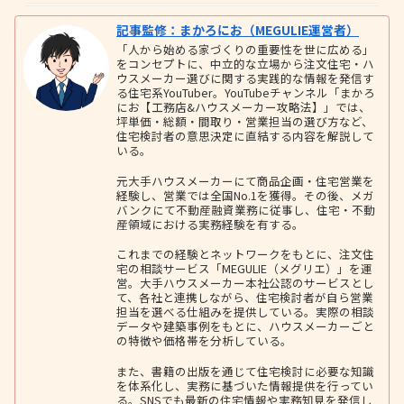
記事監修：まかろにお（MEGULIE運営者）
「人から始める家づくりの重要性を世に広める」
をコンセプトに、中立的な立場から注文住宅・ハ
ウスメーカー選びに関する実践的な情報を発信す
る住宅系YouTuber。YouTubeチャンネル「まかろ
にお【工務店&ハウスメーカー攻略法】」では、
坪単価・総額・間取り・営業担当の選び方など、
住宅検討者の意思決定に直結する内容を解説して
いる。
元大手ハウスメーカーにて商品企画・住宅営業を
経験し、営業では全国No.1を獲得。その後、メガ
バンクにて不動産融資業務に従事し、住宅・不動
産領域における実務経験を有する。
これまでの経験とネットワークをもとに、注文住
宅の相談サービス「MEGULIE（メグリエ）」を運
営。大手ハウスメーカー本社公認のサービスとし
て、各社と連携しながら、住宅検討者が自ら営業
担当を選べる仕組みを提供している。実際の相談
データや建築事例をもとに、ハウスメーカーごと
の特徴や価格帯を分析している。
また、書籍の出版を通じて住宅検討に必要な知識
を体系化し、実務に基づいた情報提供を行ってい
る。SNSでも最新の住宅情報や実務知見を発信し