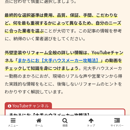
点に合わせて慎重に選択しましょう。
最終的な選択基準は費用、品質、保証、手間、こだわりな
ど、何を最も重視するかによって異なるため、自分のニーズ
に合った業者を選ぶ
ことが大切です。この記事の情報を参考
に、納得のいく業者選びをしてください。
外壁塗装やリフォーム全般の詳しい情報は、YouTubeチャン
ネル「
まかろにお【大手ハウスメーカー攻略法】
」の動画を
チェックして知識を身につけましょう
。元大手ハウスメーカ
ー勤務のまかろにおが、現場のリアルな声や営業マンから得
た実践的な情報をもとに、後悔しないリフォームのヒントを
わかりやすく解説しています。
YouTubeチャンネル
まかろにお【大手ハウスメーカー攻略法】
メニュー
ホーム
検索
トップ
サイドバー