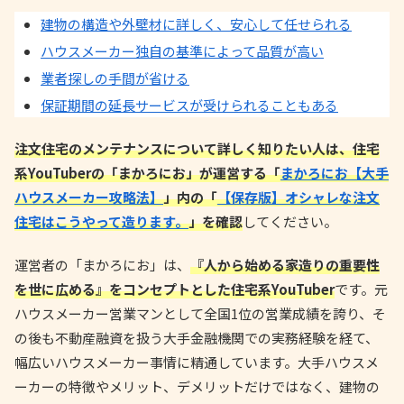
建物の構造や外壁材に詳しく、安心して任せられる
ハウスメーカー独自の基準によって品質が高い
業者探しの手間が省ける
保証期間の延長サービスが受けられることもある
注文住宅のメンテナンスについて詳しく知りたい人は、住宅
系YouTuberの「まかろにお」が運営する「
まかろにお【大手
ハウスメーカー攻略法】
」内の「
【保存版】オシャレな注文
住宅はこうやって造ります。
」を確認
してください。
運営者の「まかろにお」は、
『人から始める家造りの重要性
を世に広める』をコンセプトとした住宅系YouTuber
です。元
ハウスメーカー営業マンとして全国1位の営業成績を誇り、そ
の後も不動産融資を扱う大手金融機関での実務経験を経て、
幅広いハウスメーカー事情に精通しています。大手ハウスメ
ーカーの特徴やメリット、デメリットだけではなく、建物の