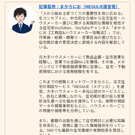
記事監修：まかろにお（MEGULIE運営者）
「人から始める家づくりの重要性を世に広める」
をコンセプトに、中立的な立場から注文住宅・ハ
ウスメーカー選びに関する実践的な情報を発信す
る住宅系YouTuber。YouTubeチャンネル「まかろ
にお【工務店&ハウスメーカー攻略法】」では、
坪単価・総額・間取り・営業担当の選び方など、
住宅検討者の意思決定に直結する内容を解説して
いる。
元大手ハウスメーカーにて商品企画・住宅営業を
経験し、営業では全国No.1を獲得。その後、メガ
バンクにて不動産融資業務に従事し、住宅・不動
産領域における実務経験を有する。
これまでの経験とネットワークをもとに、注文住
宅の相談サービス「MEGULIE（メグリエ）」を運
営。大手ハウスメーカー本社公認のサービスとし
て、各社と連携しながら、住宅検討者が自ら営業
担当を選べる仕組みを提供している。実際の相談
データや建築事例をもとに、ハウスメーカーごと
の特徴や価格帯を分析している。
また、書籍の出版を通じて住宅検討に必要な知識
を体系化し、実務に基づいた情報提供を行ってい
る。SNSでも最新の住宅情報や実務知見を発信し
ている。