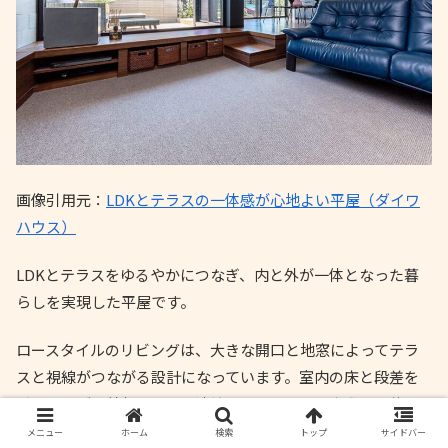
画像引用元：
LDKとテラスの一体感が心地よい平屋（ダイワ
ハウス）
LDKとテラスをゆるやかにつなぎ、内と外が一体となった暮
らしを実現した平屋です。
ロースタイルのリビングは、大きな開口と地窓によってテラ
スと視線がつながる設計になっています。室内の床と段差を
活かしながら外部空間へと連続させることで、実際の面積以
上の広がりを感じられる空間構成です。
メニュー
ホーム
検索
トップ
サイドバー