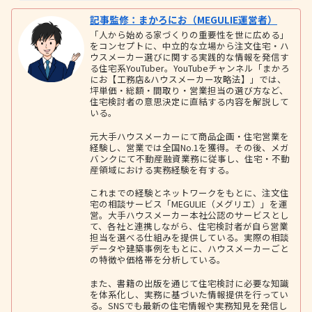
記事監修：まかろにお（MEGULIE運営者）
「人から始める家づくりの重要性を世に広める」
をコンセプトに、中立的な立場から注文住宅・ハ
ウスメーカー選びに関する実践的な情報を発信す
る住宅系YouTuber。YouTubeチャンネル「まかろ
にお【工務店&ハウスメーカー攻略法】」では、
坪単価・総額・間取り・営業担当の選び方など、
住宅検討者の意思決定に直結する内容を解説して
いる。
元大手ハウスメーカーにて商品企画・住宅営業を
経験し、営業では全国No.1を獲得。その後、メガ
バンクにて不動産融資業務に従事し、住宅・不動
産領域における実務経験を有する。
これまでの経験とネットワークをもとに、注文住
宅の相談サービス「MEGULIE（メグリエ）」を運
営。大手ハウスメーカー本社公認のサービスとし
て、各社と連携しながら、住宅検討者が自ら営業
担当を選べる仕組みを提供している。実際の相談
データや建築事例をもとに、ハウスメーカーごと
の特徴や価格帯を分析している。
また、書籍の出版を通じて住宅検討に必要な知識
を体系化し、実務に基づいた情報提供を行ってい
る。SNSでも最新の住宅情報や実務知見を発信し