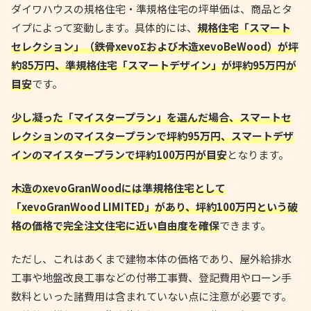
ダイワハウスの規格住宅・準規格住宅の坪単価は、商品とタ
イプによって変動します。具体的には、
規格住宅「スマート
セレクション」（鉄骨xevoΣおよび木造xevoBeWood）が坪
約85万円、準規格住宅「スマートデザイン」が坪約95万円が
目安
です。
少し凝った「マイスタープラン」を選んだ場合、スマートセ
レクションのマイスタープランで坪約95万円、スマートデザ
インのマイスタープランで坪約100万円が目安
となります。
木造のxevoGranWoodには準規格住宅として
「xevoGranWood LIMITED」があり、坪約100万円という破
格の価格で完全注文住宅に近い自由度を確保
できます。
ただし、これはあくまで建物本体の価格であり、屋外給排水
工事や地盤改良工事などの付帯工事費、登記費用やローン手
数料といった諸費用は含まれていない点に注意が必要です。