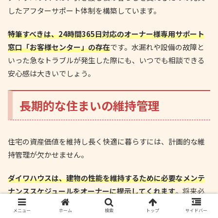
したアフターサポート体制を構築しています。
特筆すべきは、24時間365日対応のオーナー様専用サポート
窓口「お客様センター」の存在
です。水漏れや設備の故障と
いった急なトラブルが発生した際にも、いつでも相談できる
安心感は大きいでしょう。
長期的な住まいの維持管理
住宅の資産価値を維持し長く快適に暮らすには、計画的な維
持管理が欠かせません。
ダイワハウスは、建物の性能を維持するために必要なメンテ
ナンススケジュールをオーナーに提示してくれます
。将来必
要となる修繕費用の目安をあらかじめ把握し、計画的に積み
メニュー
ホーム
検索
トップ
サイドバー
立てておくという考え方は、安心して住み続けるために重要