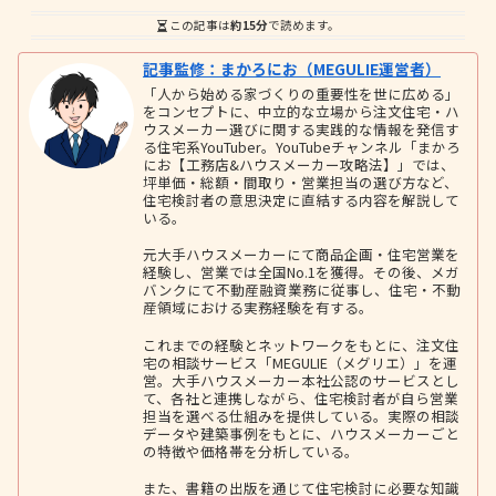
この記事は
約15分
で読めます。
記事監修：まかろにお（MEGULIE運営者）
「人から始める家づくりの重要性を世に広める」
をコンセプトに、中立的な立場から注文住宅・ハ
ウスメーカー選びに関する実践的な情報を発信す
る住宅系YouTuber。YouTubeチャンネル「まかろ
にお【工務店&ハウスメーカー攻略法】」では、
坪単価・総額・間取り・営業担当の選び方など、
住宅検討者の意思決定に直結する内容を解説して
いる。
元大手ハウスメーカーにて商品企画・住宅営業を
経験し、営業では全国No.1を獲得。その後、メガ
バンクにて不動産融資業務に従事し、住宅・不動
産領域における実務経験を有する。
これまでの経験とネットワークをもとに、注文住
宅の相談サービス「MEGULIE（メグリエ）」を運
営。大手ハウスメーカー本社公認のサービスとし
て、各社と連携しながら、住宅検討者が自ら営業
担当を選べる仕組みを提供している。実際の相談
データや建築事例をもとに、ハウスメーカーごと
の特徴や価格帯を分析している。
また、書籍の出版を通じて住宅検討に必要な知識