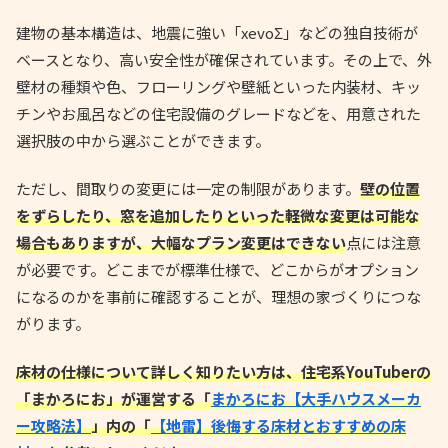
建物の基本構造は、地震に強い「xevoΣ」などの独自技術が
ベースとなり、高い安全性が確保されています。その上で、外
壁材の種類や色、フローリングや壁紙といった内装材、キッ
チンやお風呂などの住宅設備のグレードなどを、用意された
選択肢の中から選ぶことができます。
ただし、間取りの変更には一定の制限があります。
壁の位置
をずらしたり、窓を追加したりといった軽微な変更は可能な
場合もありますが、大幅なプラン変更はできない
点には注意
が必要です。どこまでが標準仕様で、どこからがオプション
になるのかを事前に確認することが、理想の家づくりにつな
がります。
床材の仕様について詳しく知りたい方は、住宅系YouTuberの
「まかろにお」が運営する「
まかろにお【大手ハウスメーカ
ー攻略法】
」内の「
【地雷】後悔する床材とおすすめの床