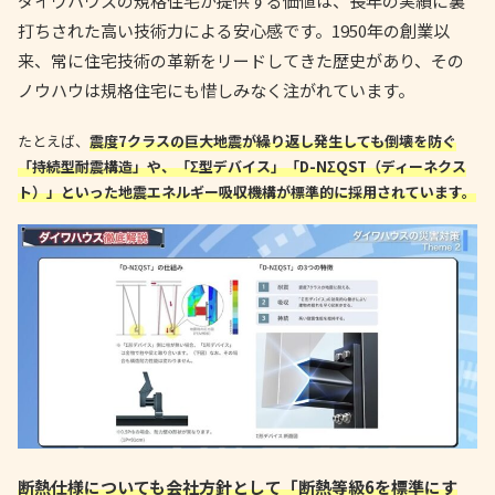
ダイワハウスの規格住宅が提供する価値は、長年の実績に裏
打ちされた高い技術力による安心感です。1950年の創業以
来、常に住宅技術の革新をリードしてきた歴史があり、その
ノウハウは規格住宅にも惜しみなく注がれています。
たとえば、
震度7クラスの巨大地震が繰り返し発生しても倒壊を防ぐ
「持続型耐震構造」や、「Σ型デバイス」「D-NΣQST（ディーネクス
ト）」といった地震エネルギー吸収機構が標準的に採用されています。
断熱仕様についても会社方針として「断熱等級6を標準にす