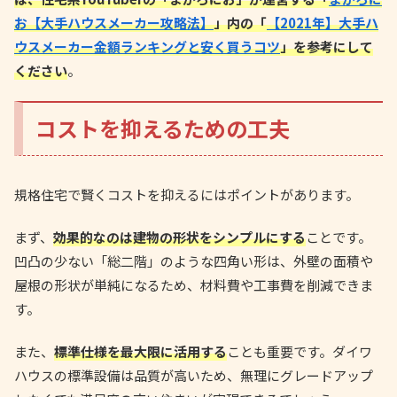
お【大手ハウスメーカー攻略法】
」内の「
【2021年】大手ハ
ウスメーカー金額ランキングと安く買うコツ
」を参考にして
ください
。
コストを抑えるための工夫
規格住宅で賢くコストを抑えるにはポイントがあります。
まず、
効果的なのは建物の形状をシンプルにする
ことです。
凹凸の少ない「総二階」のような四角い形は、外壁の面積や
屋根の形状が単純になるため、材料費や工事費を削減できま
す。
また、
標準仕様を最大限に活用する
ことも重要です。ダイワ
ハウスの標準設備は品質が高いため、無理にグレードアップ