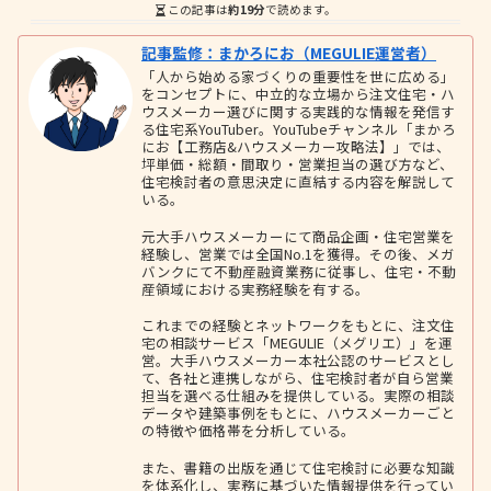
この記事は
約19分
で読めます。
記事監修：まかろにお（MEGULIE運営者）
「人から始める家づくりの重要性を世に広める」
をコンセプトに、中立的な立場から注文住宅・ハ
ウスメーカー選びに関する実践的な情報を発信す
る住宅系YouTuber。YouTubeチャンネル「まかろ
にお【工務店&ハウスメーカー攻略法】」では、
坪単価・総額・間取り・営業担当の選び方など、
住宅検討者の意思決定に直結する内容を解説して
いる。
元大手ハウスメーカーにて商品企画・住宅営業を
経験し、営業では全国No.1を獲得。その後、メガ
バンクにて不動産融資業務に従事し、住宅・不動
産領域における実務経験を有する。
これまでの経験とネットワークをもとに、注文住
宅の相談サービス「MEGULIE（メグリエ）」を運
営。大手ハウスメーカー本社公認のサービスとし
て、各社と連携しながら、住宅検討者が自ら営業
担当を選べる仕組みを提供している。実際の相談
データや建築事例をもとに、ハウスメーカーごと
の特徴や価格帯を分析している。
また、書籍の出版を通じて住宅検討に必要な知識
を体系化し、実務に基づいた情報提供を行ってい