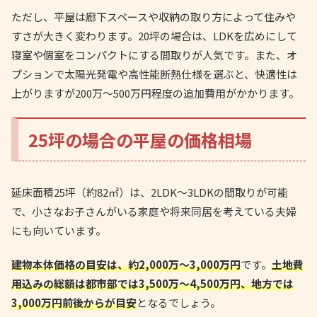
ただし、平屋は廊下スペースや収納の取り方によって住みや
すさが大きく変わります。20坪の場合は、LDKを広めにして
寝室や個室をコンパクトにする間取りが人気です。また、オ
プションで太陽光発電や高性能断熱仕様を選ぶと、快適性は
上がりますが200万〜500万円程度の追加費用がかかります。
25坪の場合の平屋の価格相場
延床面積25坪（約82㎡）は、2LDK〜3LDKの間取りが可能
で、小さなお子さんがいる家庭や将来同居を考えている夫婦
にも向いています。
建物本体価格の目安は、約2,000万〜3,000万円
です。
土地費
用込みの総額は都市部では3,500万〜4,500万円、地方では
3,000万円前後からが目安
となるでしょう。