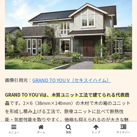
画像引用元：
GRAND TO YOU V（セキスイハイム）
GRAND TO YOU Vは、木質ユニット工法で建てられる代表商
品
です。2×6（38mm×140mm）の木材で木の箱のユニット
を形成し積み上げる工法で、鉄骨ユニットに比べて断熱性
能・気密性能を取りやすく、価格も抑えられるのが大きな魅
力です。
メニュー
ホーム
検索
トップ
サイドバー