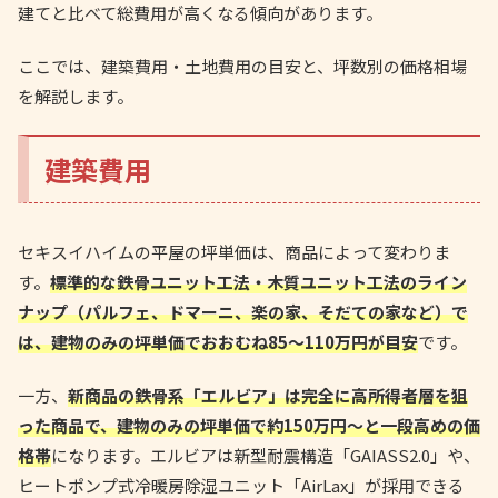
建てと比べて総費用が高くなる傾向があります。
ここでは、建築費用・土地費用の目安と、坪数別の価格相場
を解説します。
建築費用
セキスイハイムの平屋の坪単価は、商品によって変わりま
す。
標準的な鉄骨ユニット工法・木質ユニット工法のライン
ナップ（パルフェ、ドマーニ、楽の家、そだての家など）で
は、建物のみの坪単価でおおむね85〜110万円が目安
です。
一方、
新商品の鉄骨系「エルビア」は完全に高所得者層を狙
った商品で、建物のみの坪単価で約150万円〜と一段高めの価
格帯
になります。エルビアは新型耐震構造「GAIASS2.0」や、
ヒートポンプ式冷暖房除湿ユニット「AirLax」が採用できる