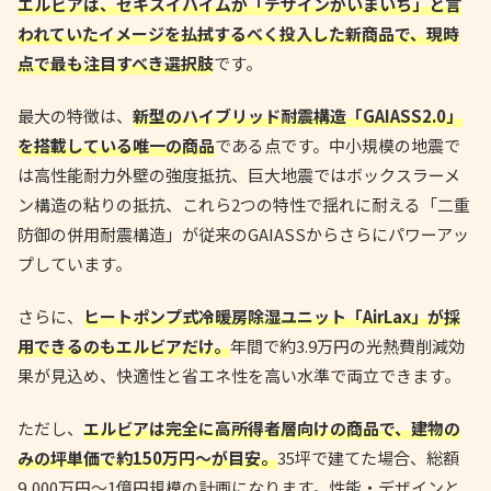
エルビアは、セキスイハイムが「デザインがいまいち」と言
われていたイメージを払拭するべく投入した新商品で、現時
点で最も注目すべき選択肢
です。
最大の特徴は、
新型のハイブリッド耐震構造「GAIASS2.0」
を搭載している唯一の商品
である点です。中小規模の地震で
は高性能耐力外壁の強度抵抗、巨大地震ではボックスラーメ
ン構造の粘りの抵抗、これら2つの特性で揺れに耐える「二重
防御の併用耐震構造」が従来のGAIASSからさらにパワーアッ
プしています。
さらに、
ヒートポンプ式冷暖房除湿ユニット「AirLax」が採
用できるのもエルビアだけ。
年間で約3.9万円の光熱費削減効
果が見込め、快適性と省エネ性を高い水準で両立できます。
ただし、
エルビアは完全に高所得者層向けの商品で、建物の
みの坪単価で約150万円〜が目安。
35坪で建てた場合、総額
9,000万円〜1億円規模の計画になります。性能・デザインと