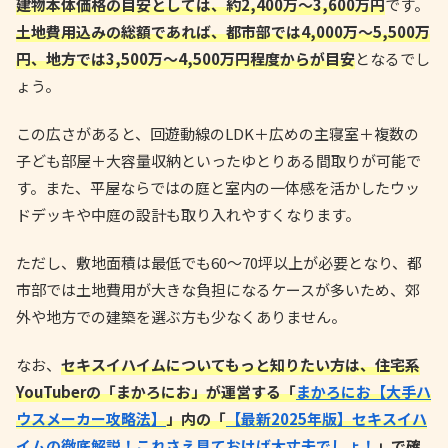
建物本体価格の目安としては、約2,400万〜3,600万円
です。
土地費用込みの総額であれば、都市部では4,000万〜5,500万
円、地方では3,500万〜4,500万円程度からが目安
となるでし
ょう。
この広さがあると、回遊動線のLDK＋広めの主寝室＋複数の
子ども部屋＋大容量収納といったゆとりある間取りが可能で
す。また、平屋ならではの庭と室内の一体感を活かしたウッ
ドデッキや中庭の設計も取り入れやすくなります。
ただし、敷地面積は最低でも60〜70坪以上が必要となり、都
市部では土地費用が大きな負担になるケースが多いため、郊
外や地方での建築を選ぶ方も少なくありません。
なお、
セキスイハイムについてもっと知りたい方は、住宅系
YouTuberの「まかろにお」が運営する「
まかろにお【大手ハ
ウスメーカー攻略法】
」内の「
【最新2025年版】セキスイハ
イムの徹底解説！これさえ見ておけば大丈夫でしょ！
」で確