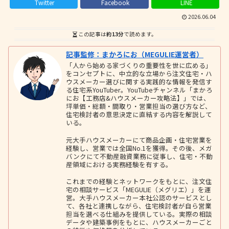
Twitter
Facebook
LINE
2026.06.04
この記事は
約13分
で読めます。
記事監修：まかろにお（MEGULIE運営者）
「人から始める家づくりの重要性を世に広める」
をコンセプトに、中立的な立場から注文住宅・ハ
ウスメーカー選びに関する実践的な情報を発信す
る住宅系YouTuber。YouTubeチャンネル「まかろ
にお【工務店&ハウスメーカー攻略法】」では、
坪単価・総額・間取り・営業担当の選び方など、
住宅検討者の意思決定に直結する内容を解説して
いる。
元大手ハウスメーカーにて商品企画・住宅営業を
経験し、営業では全国No.1を獲得。その後、メガ
バンクにて不動産融資業務に従事し、住宅・不動
産領域における実務経験を有する。
これまでの経験とネットワークをもとに、注文住
宅の相談サービス「MEGULIE（メグリエ）」を運
営。大手ハウスメーカー本社公認のサービスとし
て、各社と連携しながら、住宅検討者が自ら営業
担当を選べる仕組みを提供している。実際の相談
データや建築事例をもとに、ハウスメーカーごと