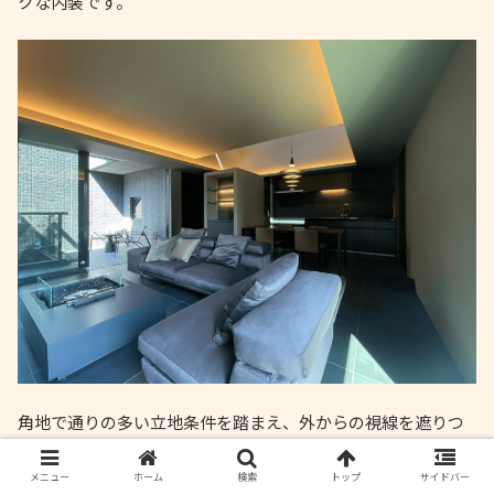
クな内装です。
角地で通りの多い立地条件を踏まえ、外からの視線を遮りつ
つ、内側に開く中庭のようなバルコニー空間を設計しまし
メニュー
ホーム
検索
トップ
サイドバー
た。2階LDKは壁に囲まれた構成とすることで、周囲を気にせ