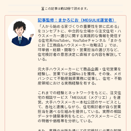
この記事は
約13分
で読めます。
記事監修：まかろにお（MEGULIE運営者）
「人から始める家づくりの重要性を世に広める」
をコンセプトに、中立的な立場から注文住宅・ハ
ウスメーカー選びに関する実践的な情報を発信す
る住宅系YouTuber。YouTubeチャンネル「まかろ
にお【工務店&ハウスメーカー攻略法】」では、
坪単価・総額・間取り・営業担当の選び方など、
住宅検討者の意思決定に直結する内容を解説して
いる。
元大手ハウスメーカーにて商品企画・住宅営業を
経験し、営業では全国No.1を獲得。その後、メガ
バンクにて不動産融資業務に従事し、住宅・不動
産領域における実務経験を有する。
これまでの経験とネットワークをもとに、注文住
宅の相談サービス「MEGULIE（メグリエ）」を運
営。大手ハウスメーカー本社公認のサービスとし
て、各社と連携しながら、住宅検討者が自ら営業
担当を選べる仕組みを提供している。実際の相談
データや建築事例をもとに、ハウスメーカーごと
の特徴や価格帯を分析している。
また、書籍の出版を通じて住宅検討に必要な知識