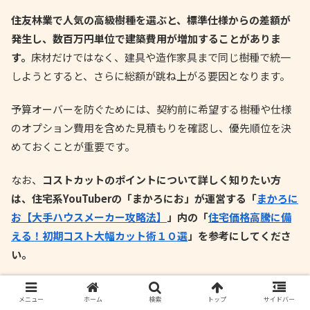
住友林業で人気の高級樹種を選ぶと、標準仕様からの差額が
発生し、数百万円単位で建築費用が増加することがありま
す。
床材だけではなく、建具や造作家具まで同じ樹種で統一
しようとすると、さらに総額が跳ね上がる要因となります。
予算オーバーを防ぐためには、契約前に希望する樹種や仕様
のオプション費用を含めた見積もりを確認し、優先順位を決
めておくことが重要です。
なお、
コストカットのポイントについて詳しく知りたい方
は、住宅系YouTuberの「まかろにお」が運営する「
まかろに
お【大手ハウスメーカー攻略法】
」内の「
住宅価格高騰に備
える！初期コスト大幅カット術１０選
」を参考にしてくださ
い。
営業担当者によって提案内容に差
メニュー
ホーム
検索
トップ
サイドバー