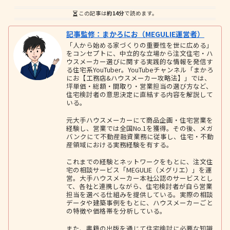
この記事は
約14分
で読めます。
記事監修：まかろにお（MEGULIE運営者）
「人から始める家づくりの重要性を世に広める」
をコンセプトに、中立的な立場から注文住宅・ハ
ウスメーカー選びに関する実践的な情報を発信す
る住宅系YouTuber。YouTubeチャンネル「まかろ
にお【工務店&ハウスメーカー攻略法】」では、
坪単価・総額・間取り・営業担当の選び方など、
住宅検討者の意思決定に直結する内容を解説して
いる。
元大手ハウスメーカーにて商品企画・住宅営業を
経験し、営業では全国No.1を獲得。その後、メガ
バンクにて不動産融資業務に従事し、住宅・不動
産領域における実務経験を有する。
これまでの経験とネットワークをもとに、注文住
宅の相談サービス「MEGULIE（メグリエ）」を運
営。大手ハウスメーカー本社公認のサービスとし
て、各社と連携しながら、住宅検討者が自ら営業
担当を選べる仕組みを提供している。実際の相談
データや建築事例をもとに、ハウスメーカーごと
の特徴や価格帯を分析している。
また、書籍の出版を通じて住宅検討に必要な知識