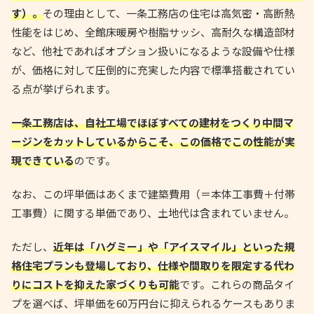
す）。
その理由として、一条工務店の住宅は高気密・高断熱
性能をはじめ、全館床暖房や樹脂サッシ、高耐久な構造部材
など、他社であればオプション扱いになるような設備や仕様
が、価格に対して圧倒的に充実した内容で標準搭載されてい
る点が挙げられます。
一条工務店は、自社工場でほぼすべての建材をつくり中間マ
ージンをカットしているからこそ、この価格でこの性能が実
現できている
のです。
なお、この坪単価はあくまで建築費用（＝本体工事費＋付帯
工事費）に関する単価であり、土地代は含まれていません。
ただし、
近年は「ハグミー」や「アイスマイル」といった規
格住宅プランも登場しており、仕様や間取りを限定する代わ
りにコストを抑えた家づくりも可能
です。これらの商品タイ
プを選べば、坪単価を60万円台に抑えられるケースもありま