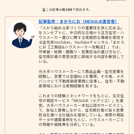
この記事は
約16分
で読めます。
記事監修：まかろにお（MEGULIE運営者）
「人から始める家づくりの重要性を世に広める」
をコンセプトに、中立的な立場から注文住宅・ハ
ウスメーカー選びに関する実践的な情報を発信す
る住宅系YouTuber。YouTubeチャンネル「まかろ
にお【工務店&ハウスメーカー攻略法】」では、
坪単価・総額・間取り・営業担当の選び方など、
住宅検討者の意思決定に直結する内容を解説して
いる。
元大手ハウスメーカーにて商品企画・住宅営業を
経験し、営業では全国No.1を獲得。その後、メガ
バンクにて不動産融資業務に従事し、住宅・不動
産領域における実務経験を有する。
これまでの経験とネットワークをもとに、注文住
宅の相談サービス「MEGULIE（メグリエ）」を運
営。大手ハウスメーカー本社公認のサービスとし
て、各社と連携しながら、住宅検討者が自ら営業
担当を選べる仕組みを提供している。実際の相談
データや建築事例をもとに、ハウスメーカーごと
の特徴や価格帯を分析している。