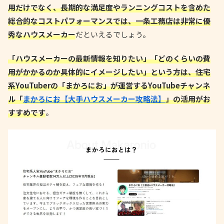
用だけでなく、長期的な満足度やランニングコストを含めた
総合的なコストパフォーマンスでは、一条工務店は非常に優
秀なハウスメーカー
だといえるでしょう。
「ハウスメーカーの最新情報を知りたい」「どのくらいの費
用がかかるのか具体的にイメージしたい」という方は、住宅
系YouTuberの「まかろにお」が運営するYouTubeチャンネ
ル「
まかろにお【大手ハウスメーカー攻略法】
」の活用がお
すすめです
。