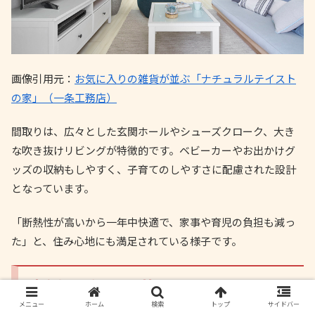
画像引用元：
お気に入りの雑貨が並ぶ「ナチュラルテイスト
の家」（一条工務店）
間取りは、広々とした玄関ホールやシューズクローク、大き
な吹き抜けリビングが特徴的です。ベビーカーやお出かけグ
ッズの収納もしやすく、子育てのしやすさに配慮された設計
となっています。
「断熱性が高いから一年中快適で、家事や育児の負担も減っ
た」と、住み心地にも満足されている様子です。
事例2：勾配天井の平屋
メニュー
ホーム
検索
トップ
サイドバー