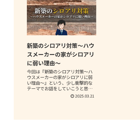
新築のシロアリ対策〜ハウ
スメーカーの家がシロアリ
に弱い理由〜
今回は『新築のシロアリ対策〜ハ
ウスメーカーの家がシロアリに弱
い理由〜』という、少し衝撃的な
テーマでお話をしていこうと思い
ます。デメリット部分を補うため
2025.03.21
の方法や知識を皆さんに共有する
ので、ぜひ最後までお読みいただ
ければと思います。