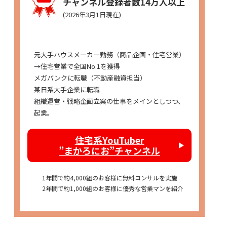
チャンネル登録者数14万人以上
(2026年3月1日現在)
経歴
元大手ハウスメーカー勤務（商品企画・住宅営業）
→住宅営業で全国No.1を獲得
メガバンクに転職（不動産融資担当）
某日系大手企業に転職
組織運営・戦略企画立案の仕事をメインとしつつ、
起業。
住宅系YouTuber
”まかろにお”チャンネル
1年間で約4,000組のお客様に無料コンサルを実施
2年間で約1,000組のお客様に優秀な営業マンを紹介