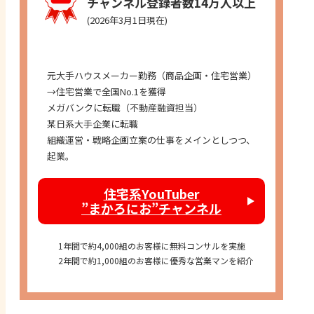
チャンネル登録者数14万人以上
(2026年3月1日現在)
経歴
元大手ハウスメーカー勤務（商品企画・住宅営業）
→住宅営業で全国No.1を獲得
メガバンクに転職（不動産融資担当）
某日系大手企業に転職
組織運営・戦略企画立案の仕事をメインとしつつ、
起業。
住宅系YouTuber
”まかろにお”チャンネル
1年間で約4,000組のお客様に無料コンサルを実施
2年間で約1,000組のお客様に優秀な営業マンを紹介