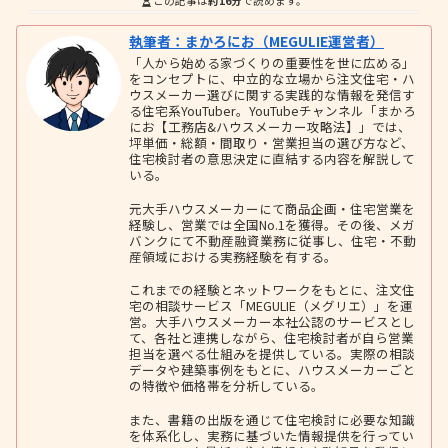
この記事は
約16分
で読めます。
執筆者：まかろにお（MEGULIE運営者）
「人から始める家づくりの重要性を世に広める」
をコンセプトに、中立的な立場から注文住宅・ハ
ウスメーカー選びに関する実践的な情報を発信す
る住宅系YouTuber。YouTubeチャンネル「まかろ
にお【工務店&ハウスメーカー攻略法】」では、
坪単価・総額・間取り・営業担当の選び方など、
住宅検討者の意思決定に直結する内容を解説して
いる。
元大手ハウスメーカーにて商品企画・住宅営業を
経験し、営業では全国No.1を獲得。その後、メガ
バンクにて不動産融資業務に従事し、住宅・不動
産領域における実務経験を有する。
これまでの経験とネットワークをもとに、注文住
宅の相談サービス「MEGULIE（メグリエ）」を運
営。大手ハウスメーカー本社公認のサービスとし
て、各社と連携しながら、住宅検討者が自ら営業
担当を選べる仕組みを提供している。実際の相談
データや建築事例をもとに、ハウスメーカーごと
の特徴や価格帯を分析している。
また、書籍の出版を通じて住宅検討に必要な知識
を体系化し、実務に基づいた情報提供を行ってい