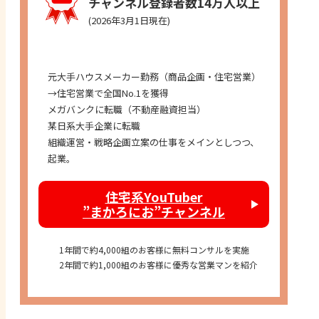
チャンネル登録者数14万人以上
(2026年3月1日現在)
経歴
元大手ハウスメーカー勤務（商品企画・住宅営業）
→住宅営業で全国No.1を獲得
メガバンクに転職（不動産融資担当）
某日系大手企業に転職
組織運営・戦略企画立案の仕事をメインとしつつ、
起業。
住宅系YouTuber
”まかろにお”チャンネル
1年間で約4,000組のお客様に無料コンサルを実施
2年間で約1,000組のお客様に優秀な営業マンを紹介