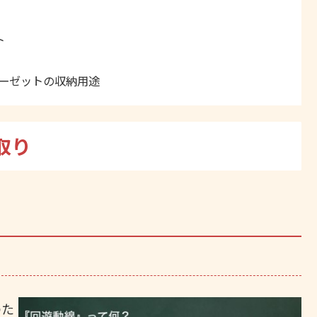
ト
ーゼットの収納用途
取り
。
のた