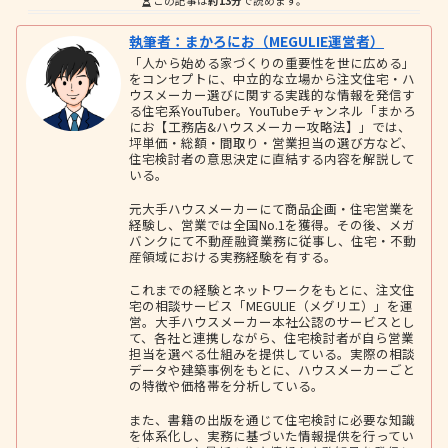
この記事は
約13分
で読めます。
執筆者：まかろにお（MEGULIE運営者）
「人から始める家づくりの重要性を世に広める」
をコンセプトに、中立的な立場から注文住宅・ハ
ウスメーカー選びに関する実践的な情報を発信す
る住宅系YouTuber。YouTubeチャンネル「まかろ
にお【工務店&ハウスメーカー攻略法】」では、
坪単価・総額・間取り・営業担当の選び方など、
住宅検討者の意思決定に直結する内容を解説して
いる。
元大手ハウスメーカーにて商品企画・住宅営業を
経験し、営業では全国No.1を獲得。その後、メガ
バンクにて不動産融資業務に従事し、住宅・不動
産領域における実務経験を有する。
これまでの経験とネットワークをもとに、注文住
宅の相談サービス「MEGULIE（メグリエ）」を運
営。大手ハウスメーカー本社公認のサービスとし
て、各社と連携しながら、住宅検討者が自ら営業
担当を選べる仕組みを提供している。実際の相談
データや建築事例をもとに、ハウスメーカーごと
の特徴や価格帯を分析している。
また、書籍の出版を通じて住宅検討に必要な知識
を体系化し、実務に基づいた情報提供を行ってい