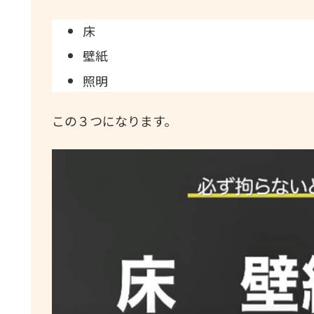
床
壁紙
照明
この３つになります。