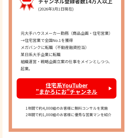
チャンネル登録者数14万人以上
(2026年3月1日現在)
経歴
元大手ハウスメーカー勤務（商品企画・住宅営業）
→住宅営業で全国No.1を獲得
メガバンクに転職（不動産融資担当）
某日系大手企業に転職
組織運営・戦略企画立案の仕事をメインとしつつ、
起業。
住宅系YouTuber
”まかろにお”チャンネル
1年間で約4,000組のお客様に無料コンサルを実施
2年間で約1,000組のお客様に優秀な営業マンを紹介