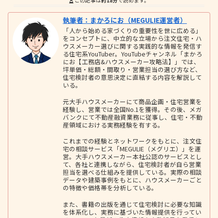
この記事は
約18分
で読めます。
執筆者：まかろにお（MEGULIE運営者）
「人から始める家づくりの重要性を世に広める」
をコンセプトに、中立的な立場から注文住宅・ハ
ウスメーカー選びに関する実践的な情報を発信す
る住宅系YouTuber。YouTubeチャンネル「まかろ
にお【工務店&ハウスメーカー攻略法】」では、
坪単価・総額・間取り・営業担当の選び方など、
住宅検討者の意思決定に直結する内容を解説して
いる。
元大手ハウスメーカーにて商品企画・住宅営業を
経験し、営業では全国No.1を獲得。その後、メガ
バンクにて不動産融資業務に従事し、住宅・不動
産領域における実務経験を有する。
これまでの経験とネットワークをもとに、注文住
宅の相談サービス「MEGULIE（メグリエ）」を運
営。大手ハウスメーカー本社公認のサービスとし
て、各社と連携しながら、住宅検討者が自ら営業
担当を選べる仕組みを提供している。実際の相談
データや建築事例をもとに、ハウスメーカーごと
の特徴や価格帯を分析している。
また、書籍の出版を通じて住宅検討に必要な知識
を体系化し、実務に基づいた情報提供を行ってい