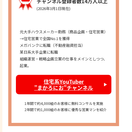
チャンネル登録者数14万人以上
(2026年3月1日現在)
経歴
元大手ハウスメーカー勤務（商品企画・住宅営業）
→住宅営業で全国No.1を獲得
メガバンクに転職（不動産融資担当）
某日系大手企業に転職
組織運営・戦略企画立案の仕事をメインとしつつ、
起業。
住宅系YouTuber
”まかろにお”チャンネル
1年間で約4,000組のお客様に無料コンサルを実施
2年間で約1,000組のお客様に優秀な営業マンを紹介