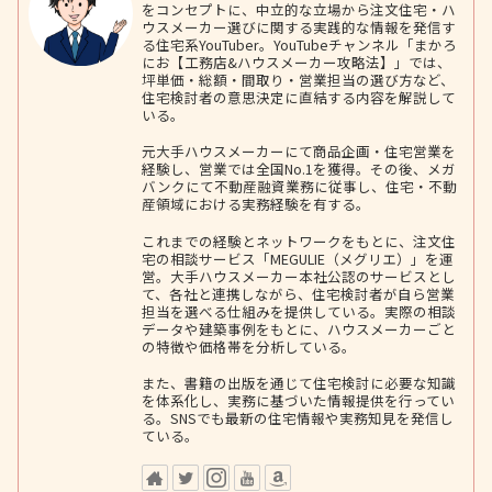
をコンセプトに、中立的な立場から注文住宅・ハ
ウスメーカー選びに関する実践的な情報を発信す
る住宅系YouTuber。YouTubeチャンネル「まかろ
にお【工務店&ハウスメーカー攻略法】」では、
坪単価・総額・間取り・営業担当の選び方など、
住宅検討者の意思決定に直結する内容を解説して
いる。
元大手ハウスメーカーにて商品企画・住宅営業を
経験し、営業では全国No.1を獲得。その後、メガ
バンクにて不動産融資業務に従事し、住宅・不動
産領域における実務経験を有する。
これまでの経験とネットワークをもとに、注文住
宅の相談サービス「MEGULIE（メグリエ）」を運
営。大手ハウスメーカー本社公認のサービスとし
て、各社と連携しながら、住宅検討者が自ら営業
担当を選べる仕組みを提供している。実際の相談
データや建築事例をもとに、ハウスメーカーごと
の特徴や価格帯を分析している。
また、書籍の出版を通じて住宅検討に必要な知識
を体系化し、実務に基づいた情報提供を行ってい
る。SNSでも最新の住宅情報や実務知見を発信し
ている。