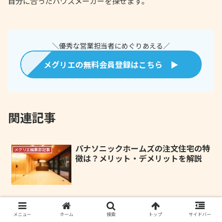
自分に合ったハウスメーカーを探せます。
＼優秀な営業担当者にめぐりあえる／
メグリエの無料会員登録はこちら ▶
関連記事
パナソニックホームズの注文住宅の特
メグリエ編集部記事
徴は？メリット・デメリットを解説
2000万円で家は建てられる？間取り
メグリエ編集部記事
やローン返済額の目安をわかりやすく
メニュー
ホーム
検索
トップ
サイドバー